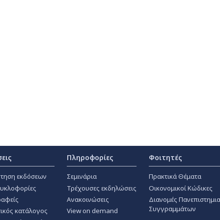
σεις
Πληροφορίες
Φοιτητές
τηση εκδόσεων
Σεμινάρια
Πρακτικά Θέματα
κυκλοφορίες
Τρέχουσες εκδηλώσεις
Οικονομικοί Κώδικες
αφείς
Ανακοινώσεις
Διανομές Πανεπιστημι
Συγγραμμάτων
ικός κατάλογος
View on demand