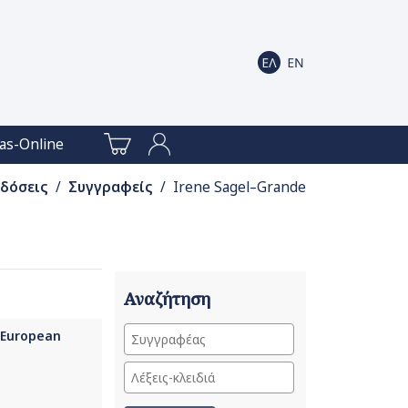
as-Online
κδόσεις
/
Συγγραφείς
/ Irene Sagel–Grande
Αναζήτηση
w European