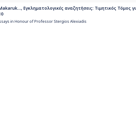
k-Makaruk..., Εγκληματολογικές αναζητήσεις: Τιμητικός Τόμος γ
10
ssays in Honour of Professor Stergios Alexiadis