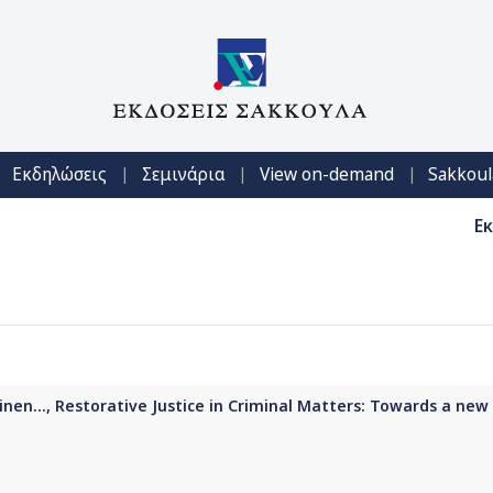
|
|
|
Εκδηλώσεις
Σεμινάρια
View on-demand
Sakkoul
Ε
inen..., Restorative Justice in Criminal Matters: Towards a ne