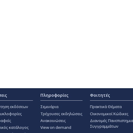
σεις
Πληροφορίες
Φοιτητές
τηση εκδόσεων
Σεμινάρια
Πρακτικά Θέματα
κυκλοφορίες
Τρέχουσες εκδηλώσεις
Οικονομικοί Κώδικες
αφείς
Ανακοινώσεις
Διανομές Πανεπιστημι
Συγγραμμάτων
ικός κατάλογος
View on demand