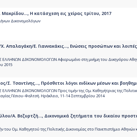
 Μακρίδου..., Η κατάσχεση εις χείρας τρίτου, 2017
λλήνων Δικονομολόγων
. Απαλαγάκη/Ε. Γιαννακάκις..., Ενώσεις προσώπων και λοιπέ
 ΕΛΛΗΝΩΝ ΔΙΚΟΝΟΜΟΛΟΓΩΝ Αφιερωμένο στη μνήμη του Δικηγόρου Αθη
ου 2015
ς/Σ. Τσαντίνης..., Πρόσθετοι λόγοι ενδίκων μέσων και βοηθημ
ΛΛΗΝΩΝ ΔΙΚΟΝΟΜΟΛΟΓΩΝ Προς τιμήν της Ομ. Καθηγήτριας της Πολιτική
λαγίας Γέσιου-Φαλτσή. Ηράκλειο, 11-14 Σεπτεμβρίου 2014
ούλου/Α. Βεζυρτζή..., Δικονομικά ζητήματα του δικαίου προστ
του Ομ. Καθηγητού της Πολιτικής Δικονομίας στο Πανεπιστήμιο Αθηνών κ