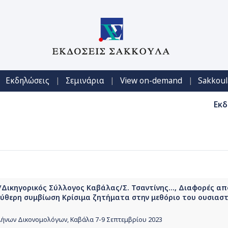
|
|
|
Εκδηλώσεις
Σεμινάρια
View on-demand
Sakkoul
Εκδ
ικηγορικός Σύλλογος Καβάλας/Σ. Τσαντίνης..., Διαφορές απ
λεύθερη συμβίωση Κρίσιμα ζητήματα στην μεθόριο του ουσιαστ
λήνων Δικονομολόγων, Καβάλα 7-9 Σεπτεμβρίου 2023