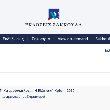
|
|
|
Εκδηλώσεις
Σεμινάρια
View on-demand
Sakkoul
Εκ
. Κατρούγκαλος..., Η Ελληνική Κρίση, 2012
 Επιστημονικοί προβληματισμοί