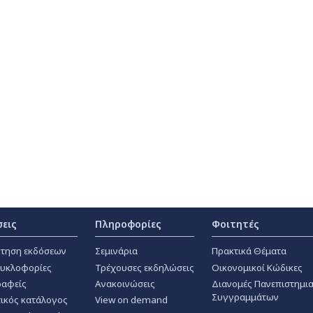
σεις
Πληροφορίες
Φοιτητές
τηση εκδόσεων
Σεμινάρια
Πρακτικά Θέματα
κυκλοφορίες
Τρέχουσες εκδηλώσεις
Οικονομικοί Κώδικες
αφείς
Ανακοινώσεις
Διανομές Πανεπιστημι
Συγγραμμάτων
ικός κατάλογος
View on demand