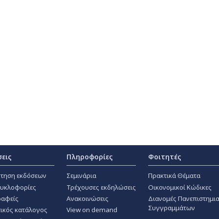
σεις
Πληροφορίες
Φοιτητές
τηση εκδόσεων
Σεμινάρια
Πρακτικά Θέματα
κυκλοφορίες
Τρέχουσες εκδηλώσεις
Οικονομικοί Κώδικες
αφείς
Ανακοινώσεις
Διανομές Πανεπιστημι
Συγγραμμάτων
ικός κατάλογος
View on demand