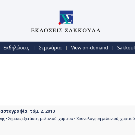
|
|
|
Εκδηλώσεις
Σεμινάρια
View on-demand
Sakkoul
λαστογραφία, τόμ. 2, 2010
ης • Χημικές εξετάσεις μελανιού, χαρτιού • Χρονολόγηση μελανιού, χαρτιού