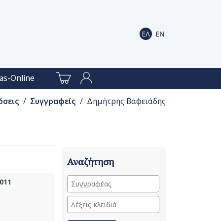
as-Online
όσεις
/
Συγγραφείς
/ Δημήτρης Βαφειάδης
Αναζήτηση
2011