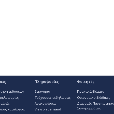
σεις
Πληροφορίες
Φοιτητές
τηση εκδόσεων
Σεμινάρια
Πρακτικά Θέματα
κυκλοφορίες
Τρέχουσες εκδηλώσεις
Οικονομικοί Κώδικες
αφείς
Ανακοινώσεις
Διανομές Πανεπιστημι
Συγγραμμάτων
ικός κατάλογος
View on demand