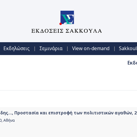
|
|
|
Εκδηλώσεις
Σεμινάρια
View on-demand
Sakkoul
Εκδ
άδης..., Προστασία και επιστροφή των πολιτιστικών αγαθών, 
0, Αθήνα