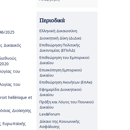
Περιοδικά
Ελληνική Δικαιοσύνη
46/2025
Διοικητική Δίκη (ΔιΔικ)
ς Δικαιικός
Επιθεώρηση Πολιτικής
Δικονομίας (ΕΠολΔ)
Επιθεώρηση του Εμπορικού
 διεθνούς
Δικαίου
 2020
Επισκόπηση Εμπορικού
λογίας του
Δικαίου
Επιθεώρηση Ακινήτων (ΕπΑκ)
λογίας του
Εφημερίδα Διοικητικού
Δικαίου
roit hellénique et
Πράξη και Λόγος του Ποινικού
Δικαίου
μόσιας Διοίκησης
Lex&Forum
Δίκαιο της Κοινωνικής
ης Ευρωπαϊκής
Ασφάλισης