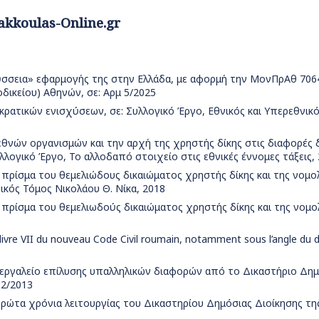
akkoulas-Online.gr
Οδύσσεια» εφαρμογής της στην Ελλάδα, με αφορμή την ΜονΠρΑθ 706
ικείου) Αθηνών, σε: Αρμ 5/2025
ο κρατικών ενισχύσεων, σε: Συλλογικό Έργο, Εθνικός και Υπερεθνικό
διεθνών οργανισμών και την αρχή της χρηστής δίκης στις διαφορές
υλλογικό Έργο, Το αλλοδαπό στοιχείο στις εθνικές έννομες τάξεις,
 πρίσμα του θεμελιώδους δικαιώματος χρηστής δίκης και της νομο
ικός Τόμος Νικολάου Θ. Νίκα, 2018
 πρίσμα του θεμελιωδούς δικαιώματος χρηστής δίκης και της νομο
livre VII du nouveau Code Civil roumain, notamment sous l’angle du d
ως εργαλείο επίλυσης υπαλληλικών διαφορών από το Δικαστήριο Δη
 2/2013
 πρώτα χρόνια λειτουργίας του Δικαστηρίου Δημόσιας Διοίκησης τ