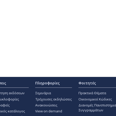
σεις
Πληροφορίες
Φοιτητές
τηση εκδόσεων
Σεμινάρια
Πρακτικά Θέματα
κυκλοφορίες
Τρέχουσες εκδηλώσεις
Οικονομικοί Κώδικες
αφείς
Ανακοινώσεις
Διανομές Πανεπιστημι
Συγγραμμάτων
ικός κατάλογος
View on demand