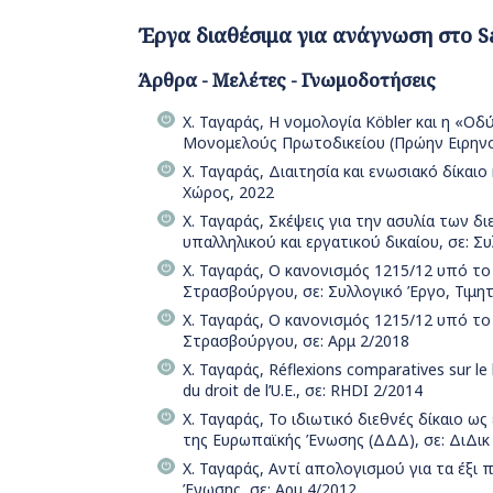
Έργα διαθέσιμα για ανάγνωση στο S
Άρθρα - Μελέτες - Γνωμοδοτήσεις
Χ. Ταγαράς, Η νομολογία Κöbler και η «
Μονομελούς Πρωτοδικείου (Πρώην Ειρηνοδ
Χ. Ταγαράς, Διαιτησία και ενωσιακό δίκαι
Χώρος, 2022
Χ. Ταγαράς, Σκέψεις για την ασυλία των 
υπαλληλικού και εργατικού δικαίου, σε: Σ
Χ. Ταγαράς, Ο κανονισμός 1215/12 υπό το
Στρασβούργου, σε: Συλλογικό Έργο, Τιμητ
Χ. Ταγαράς, Ο κανονισμός 1215/12 υπό το
Στρασβούργου, σε: Αρμ 2/2018
Χ. Ταγαράς, Réflexions comparatives sur le 
du droit de l’U.E., σε: RHDI 2/2014
Χ. Ταγαράς, Το ιδιωτικό διεθνές δίκαιο 
της Ευρωπαϊκής Ένωσης (ΔΔΔ), σε: ΔιΔικ
Χ. Ταγαράς, Αντί απολογισμού για τα έξι
Ένωσης, σε: Αρμ 4/2012