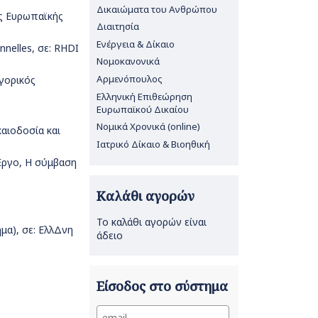
Δικαιώματα του Ανθρώπου
ης Ευρωπαϊκής
Διαιτησία
Ενέργεια & Δίκαιο
onnelles, σε: RHDI
Νομοκανονικά
Αρμενόπουλος
γορικός
Ελληνική Επιθεώρηση
Ευρωπαϊκού Δικαίου
Νομικά Χρονικά (online)
καιοδοσία και
Ιατρικό Δίκαιο & Βιοηθική
 Έργο, Η σύμβαση
Καλάθι αγορών
Το καλάθι αγορών είναι
ήμα), σε: ΕλλΔνη
άδειο
Είσοδος στο σύστημα