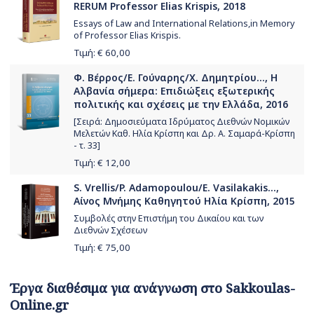
RERUM Professor Elias Krispis, 2018
Essays of Law and International Relations,in Memory
of Professor Elias Krispis.
Τιμή: €
60,00
Φ. Βέρρος/Ε. Γούναρης/Χ. Δημητρίου..., Η
Αλβανία σήμερα: Επιδιώξεις εξωτερικής
πολιτικής και σχέσεις με την Ελλάδα, 2016
[Σειρά: Δημοσιεύματα Ιδρύματος Διεθνών Νομικών
Μελετών Καθ. Ηλία Κρίσπη και Δρ. Α. Σαμαρά-Κρίσπη
- τ. 33]
Τιμή: €
12,00
S. Vrellis/P. Adamopoulou/E. Vasilakakis...,
Αίνος Μνήμης Καθηγητού Ηλία Κρίσπη, 2015
Συμβολές στην Επιστήμη του Δικαίου και των
Διεθνών Σχέσεων
Τιμή: €
75,00
Έργα διαθέσιμα για ανάγνωση στο Sakkoulas-
Online.gr