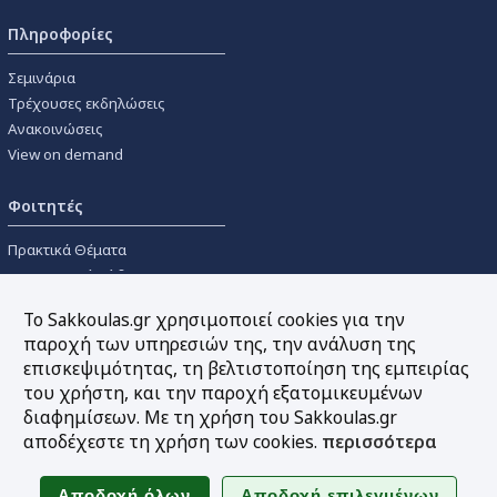
Πληροφορίες
Σεμινάρια
Τρέχουσες εκδηλώσεις
Ανακοινώσεις
View on demand
Φοιτητές
Πρακτικά Θέματα
Οικονομικοί Κώδικες
Διανομές Πανεπιστημιακών
Το Sakkoulas.gr χρησιμοποιεί cookies για την
Συγγραμμάτων
παροχή των υπηρεσιών της, την ανάλυση της
επισκεψιμότητας, τη βελτιστοποίηση της εμπειρίας
Εργαλεία
του χρήστη, και την παροχή εξατομικευμένων
διαφημίσεων. Με τη χρήση του Sakkoulas.gr
Online υπολογισμός τόκων
αποδέχεστε τη χρήση των cookies.
περισσότερα
Υπηρεσία Ηλεκτρονικής
Ενημέρωσης
Sitemap