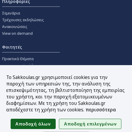
Πληροφορίες
Σεμινάρια
Τρέχουσες εκδηλώσεις
Ανακοινώσεις
View on demand
Φοιτητές
Πρακτικά Θέματα
Οικονομικοί Κώδικες
Διανομές Πανεπιστημιακών
Το Sakkoulas.gr χρησιμοποιεί cookies για την
Συγγραμμάτων
παροχή των υπηρεσιών της, την ανάλυση της
επισκεψιμότητας, τη βελτιστοποίηση της εμπειρίας
Εργαλεία
του χρήστη, και την παροχή εξατομικευμένων
διαφημίσεων. Με τη χρήση του Sakkoulas.gr
Online υπολογισμός τόκων
αποδέχεστε τη χρήση των cookies.
περισσότερα
Υπηρεσία Ηλεκτρονικής
Ενημέρωσης
Sitemap