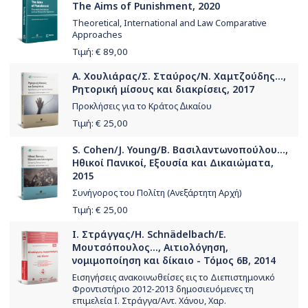
The Aims of Punishment, 2020
Theoretical, International and Law Comparative
Approaches
Τιμή: €
89,00
Α. Χουλιάρας/Σ. Σταύρος/Ν. Χαμτζούδης...,
Ρητορική μίσους και διακρίσεις, 2017
Προκλήσεις για το Κράτος ∆ικαίου
Τιμή: €
25,00
S. Cohen/J. Young/Β. Βασιλαντωνοπούλου...,
Ηθικοί Πανικοί, Εξουσία και Δικαιώματα,
2015
Συνήγορος του Πολίτη (Ανεξάρτητη Αρχή)
Τιμή: €
25,00
Ι. Στράγγας/H. Schnädelbach/Ε.
Μουτσόπουλος..., Αιτιολόγηση,
νομιμοποίηση και δίκαιο - Τόμος 6Β, 2014
Εισηγήσεις ανακοινωθείσες εις το Διεπιστημονικό
Φροντιστήριο 2012-2013 δημοσιευόμενες τη
επιμελεία Ι. Στράγγα/Αντ. Χάνου, Χαρ.