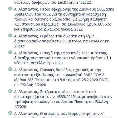
ναυτικών διαφορών, σε: Lex&Forum 1/2022
Α. Αλαπάντας, Πεδίο εφαρμογής της Διεθνούς Συμβάσης
Βρυξελλών του 1952 για τη συντηρητική κατάσχεση
πλοίων και διεθνής δικαιοδοσία (Εις μνήμη Καθηγητή
Κωνσταντίνου Κεραμέως), σε: Συλλογικό Έργο, Εθνικός
και Υπερεθνικός Δικαιικός Χώρος, 2022
Α. Αλαπάντας, Ο ρόλος του δικαστή στη λήψη
διασυνοριακών ασφαλιστικών μέτρων, σε: Lex&Forum
2/2021
Α. Αλαπάντας, Η αρχή της εφαρμογής της ηπιότερης
διάταξης ουσιαστικού ποινικού νόμου κατ' άρθρο 2 § 1
νέου ΠΚ, σε: ΕλλΔνη 1/2020
Α. Αλαπάντας, Ποινικές διατάξεις σχετικές με την
αποτροπή εξάπλωσης του κορωνοϊού SARS COV 2
(άρθρα 285 ΠΚ και πρώτο § 6 της από 25.2.2020 ΠΝΠ),
σε: ΕλλΔνη 2/2020
Α. Αλαπάντας, Ζητήματα απάτης στο πολιτικό
δικαστήριο (μετά τον ν. 4335/2015 και με αναφορά στην
πρόσφατη νομολογία του Αρείου Πάγου), σε: ΕλλΔνη
4/2020
Α. Αλαπάντας, Ο αιτιώδης σύνδεσμος στην ποινική