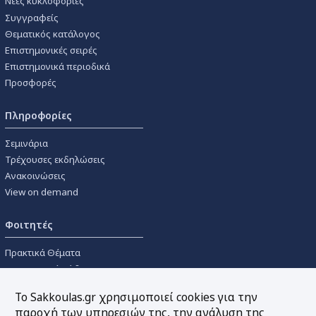
Νέες κυκλοφορίες
Συγγραφείς
Θεματικός κατάλογος
Επιστημονικές σειρές
Επιστημονικά περιοδικά
Προσφορές
Πληροφορίες
Σεμινάρια
Τρέχουσες εκδηλώσεις
Ανακοινώσεις
View on demand
Φοιτητές
Πρακτικά Θέματα
Οικονομικοί Κώδικες
Διανομές Πανεπιστημιακών
Το Sakkoulas.gr χρησιμοποιεί cookies για την
Συγγραμμάτων
παροχή των υπηρεσιών της, την ανάλυση της