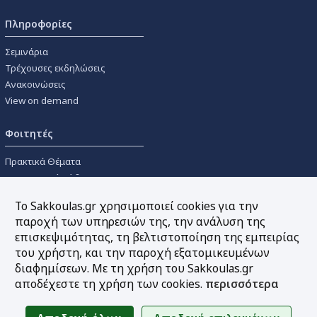
Πληροφορίες
Σεμινάρια
Τρέχουσες εκδηλώσεις
Ανακοινώσεις
View on demand
Φοιτητές
Πρακτικά Θέματα
Οικονομικοί Κώδικες
Διανομές Πανεπιστημιακών
Το Sakkoulas.gr χρησιμοποιεί cookies για την
Συγγραμμάτων
παροχή των υπηρεσιών της, την ανάλυση της
επισκεψιμότητας, τη βελτιστοποίηση της εμπειρίας
Εργαλεία
του χρήστη, και την παροχή εξατομικευμένων
διαφημίσεων. Με τη χρήση του Sakkoulas.gr
Online υπολογισμός τόκων
αποδέχεστε τη χρήση των cookies.
περισσότερα
Υπηρεσία Ηλεκτρονικής
Ενημέρωσης
Sitemap