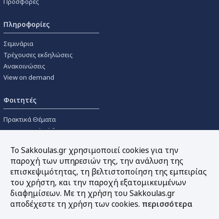
Προσφορές
Πληροφορίες
Σεμινάρια
Τρέχουσες εκδηλώσεις
Ανακοινώσεις
View on demand
Φοιτητές
Πρακτικά Θέματα
Οικονομικοί Κώδικες
Διανομές Πανεπιστημιακών
Το Sakkoulas.gr χρησιμοποιεί cookies για την
Συγγραμμάτων
παροχή των υπηρεσιών της, την ανάλυση της
επισκεψιμότητας, τη βελτιστοποίηση της εμπειρίας
Εργαλεία
του χρήστη, και την παροχή εξατομικευμένων
διαφημίσεων. Με τη χρήση του Sakkoulas.gr
Online υπολογισμός τόκων
αποδέχεστε τη χρήση των cookies.
περισσότερα
Υπηρεσία Ηλεκτρονικής
Ενημέρωσης