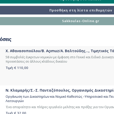
Προσθήκη στη λίστα επιθυμητών
Sakkoulas-Online.gr
όσεις
Χ. Αθανασοπούλου/B. Açımuz/Α. Βαλτούδης..., Τιμητικός 
58 συμβολές έγκριτων νομικών με έμφαση στο Γενικό και Ειδικό Διοικητικ
προεκτάσεις σε άλλους κλάδους δικαίου
Τιμή: €
110,00
Ν. Κλαμαρής/Σ.-Σ. Πανταζόπουλος, Οργανισμός Δικαστηρίων
Οργάνωση των Δικαστηρίων και Νομικό Καθεστώς –Υπηρεσιακό και Πει
Λειτουργών
Ένα απαραίτητο και πλήρες εργαλείο μελέτης και πράξης για τον Οργ
Τιμή: €
32,00