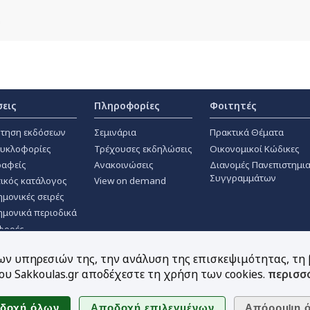
σεις
Πληροφορίες
Φοιτητές
τηση εκδόσεων
Σεμινάρια
Πρακτικά Θέματα
κυκλοφορίες
Τρέχουσες εκδηλώσεις
Οικονομικοί Κώδικες
αφείς
Ανακοινώσεις
Διανομές Πανεπιστημι
Συγγραμμάτων
ικός κατάλογος
View on demand
ημονικές σειρές
ημονικά περιοδικά
φορές
των υπηρεσιών της, την ανάλυση της επισκεψιμότητας, τη
υ Sakkoulas.gr αποδέχεστε τη χρήση των cookies.
περισσ
Ακολουθήστε μας