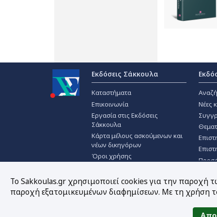
Εκδόσεις Σάκκουλα
Εκδό
Καταστήματα
Αναζή
Επικοινωνία
Νέες 
Εργασία στις Εκδόσεις
Συγγρ
Σάκκουλα
Θεματ
Κάρτα μέλους ασκούμενων και
Επιστ
νέων δικηγόρων
Επιστ
Όροι χρήσης
Προσ
Πολιτική απορρήτου
Χρήση Cookies
Το Sakkoulas.gr χρησιμοποιεί cookies για την παροχή 
παροχή εξατομικευμένων διαφημίσεων. Με τη χρήση το