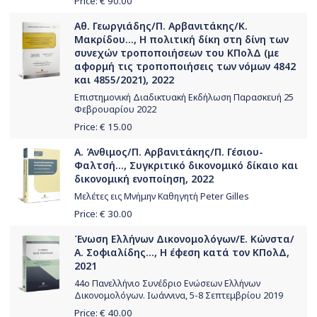
Price: €
90.00
Αθ. Γεωργιάδης/Π. Αρβανιτάκης/Κ.
Μακρίδου..., Η πολιτική δίκη στη δίνη των
συνεχών τροποποιήσεων του ΚΠολΔ (με
αφορμή τις τροποποιήσεις των νόμων 4842
και 4855/2021), 2022
Επιστημονική Διαδικτυακή Εκδήλωση Παρασκευή 25
Φεβρουαρίου 2022
Price: €
15.00
Α. Άνθιμος/Π. Αρβανιτάκης/Π. Γέσιου-
Φαλτσή..., Συγκριτικό δικονομικό δίκαιο και
δικονομική ενοποίηση, 2022
Μελέτες εις Μνήμην Καθηγητή Peter Gilles
Price: €
30.00
Ένωση Ελλήνων Δικονομολόγων/Ε. Κώνστα/
Α. Σοφιαλίδης..., Η έφεση κατά τον ΚΠολΔ,
2021
44ο Πανελλήνιο Συνέδριο Ενώσεων Ελλήνων
Δικονομολόγων. Ιωάννινα, 5-8 Σεπτεμβρίου 2019
Price: €
40.00