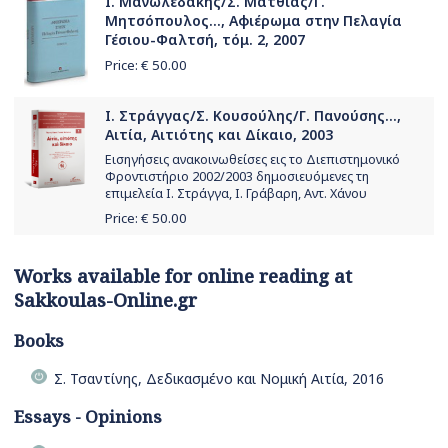
Ι. Μανωλεδάκης/Σ. Ματθίας/Γ.
Μητσόπουλος..., Αφιέρωμα στην Πελαγία
Γέσιου-Φαλτσή, τόμ. 2, 2007
Price: €
50.00
Ι. Στράγγας/Σ. Κουσούλης/Γ. Πανούσης...,
Αιτία, Αιτιότης και Δίκαιο, 2003
Εισηγήσεις ανακοινωθείσες εις το Διεπιστημονικό
Φροντιστήριο 2002/2003 δημοσιευόμενες τη
επιμελεία Ι. Στράγγα, Ι. Γράβαρη, Αντ. Χάνου
Price: €
50.00
Works available for online reading at
Sakkoulas-Online.gr
Books
Σ. Τσαντίνης, Δεδικασμένο και Νομική Αιτία, 2016
Essays - Opinions