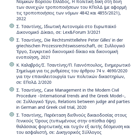
Νομικών Βορείου Ελλάδος, Η πολιτική δίκη στη δίνη
των συνεχών τροποποιήσεων του ΚΠολΔ (με αφορμή
τις τροποποιήσεις των νόμων 4842 και 4855/2021),
2022
Σ. Τσαντίνης, Ιδιωτική Αυτονομία στο Ευρωπαϊκό
Δικονομικό Δίκαιο, σε: Lex&Forum 3/2021
Σ. Τσαντίνης, Die Rechtsmittellehre Peter Gilles’ in der
griechischen Prozessrechtswissenschaft, σε: Συλλογικό
Έργο, Συγκριτικό δικονομικό δίκαιο και δικονομική
ενοποίηση, 2021
Κ. Καλαβρός/Σ. Τσαντίνης/Π. Γιαννόπουλος, Ενημερωτικό
Σημείωμα για τις ρυθμίσεις του άρθρου 74 ν. 4690/2020
για την επαναλειτουργία των πολιτικών δικαστηρίων,
σε: ΕΠολΔ 2/2020
Σ. Τσαντίνης, Case Management in the Modern Civil
Procedure –International trends and the Greek Model–,
σε: Συλλογικό Έργο, Relations between judge and parties
in German and Greek civil trial, 2020
Σ. Τσαντίνης, Παρέκταση διεθνούς δικαιοδοσίας στους
Γενικούς Όρους (τυπωμένους στην οπίσθια όψη)
θαλάσσιας φορτωτικής και τυχόν εξ αυτής δέσμευση και
του ασφαλιστή, σε: Δικηγορικός Σύλλογος