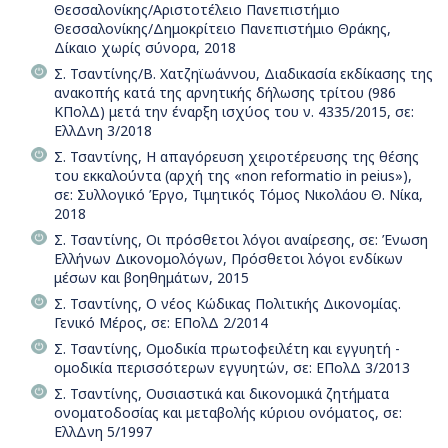
Θεσσαλονίκης/Αριστοτέλειο Πανεπιστήμιο
Θεσσαλονίκης/Δημοκρίτειο Πανεπιστήμιο Θράκης,
Δίκαιο χωρίς σύνορα, 2018
Σ. Τσαντίνης/Β. Χατζηϊωάννου, Διαδικασία εκδίκασης της
ανακοπής κατά της αρνητικής δήλωσης τρίτου (986
ΚΠολΔ) μετά την έναρξη ισχύος του ν. 4335/2015, σε:
ΕλλΔνη 3/2018
Σ. Τσαντίνης, Η απαγόρευση χειροτέρευσης της θέσης
του εκκαλούντα (αρχή της «non reformatio in peius»),
σε: Συλλογικό Έργο, Τιμητικός Τόμος Νικολάου Θ. Νίκα,
2018
Σ. Τσαντίνης, Οι πρόσθετοι λόγοι αναίρεσης, σε: Ένωση
Ελλήνων Δικονομολόγων, Πρόσθετοι λόγοι ενδίκων
μέσων και βοηθημάτων, 2015
Σ. Τσαντίνης, Ο νέος Κώδικας Πολιτικής Δικονομίας.
Γενικό Μέρος, σε: ΕΠολΔ 2/2014
Σ. Τσαντίνης, Ομοδικία πρωτοφειλέτη και εγγυητή -
ομοδικία περισσότερων εγγυητών, σε: ΕΠολΔ 3/2013
Σ. Τσαντίνης, Ουσιαστικά και δικονομικά ζητήματα
ονοματοδοσίας και μεταβολής κύριου ονόματος, σε:
ΕλλΔνη 5/1997