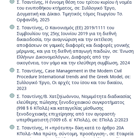
Σ. Τσαντίνης, Η έννομη θέση του τρίτου κυρίου ή νομέα
του ενυποθήκου κτήματος, σε: Συλλογικό Έργο,
Δογματική και Δίκαιο. Τιμητικός τόμος Γεωργίου Τσ.
Ορφανίδη, 2025
Σ. Τσαντίνης, Ο Κανονισμός (ΕΕ) 2019/1111 του
Συμβουλίου της 25ης Ιουνίου 2019 για τη διεθνή
δικαιοδοσία, την αναγνώριση και την εκτέλεση
αποφάσεων σε γαμικές διαφορές και διαφορές γονικής
μέριμνας, και για τη διεθνή απαγωγή παιδιών, σε: Ένωση
Ελλήνων Δικονομολόγων, Διαφορές από την
οικογένεια, τον γάμο και την ελεύθερη συμβίωση, 2024
Σ. Τσαντίνης, Case Management in the Modern Civil
Procedure International trends and the Greek Model, σε:
Συλλογικό Έργο, Οι αρχές του ίσου και του δικαίου,
2023
Σ. Τσαντίνης/Β. Χατζηϊωάννου, Νομιμότητα διαδικασίας
ελεύθερης πώλησης ξενοδοχειακού συγκροτήματος
(998 § 6 ΚΠολΔ) και καταγγελίας μίσθωσης
ξενοδοχειακής επιχείρησης από τον αγοραστή-
υπερθεματιστή (1009 εδ. α΄ ΚΠολΔ), σε: ΕΠολΔ 2/2023
Σ. Τσαντίνης, Η «πρότυπη» δίκη κατά το άρθρο 20Α
ΚΠολΔ–Μια πρώτη, σύντομη, προσέγγιση–, σε: Εταιρεία