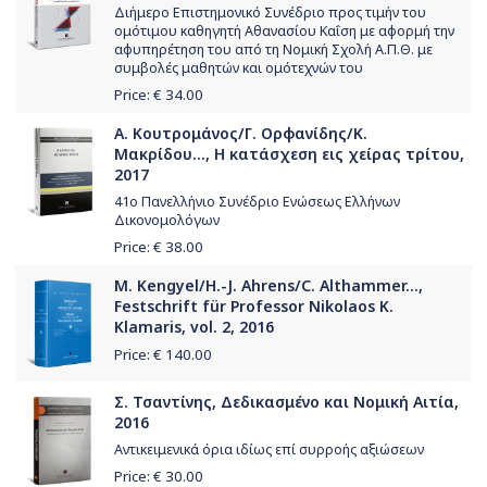
Διήμερο Επιστημονικό Συνέδριο προς τιμήν του
ομότιμου καθηγητή Αθανασίου Καΐση με αφορμή την
αφυπηρέτηση του από τη Νομική Σχολή Α.Π.Θ. με
συμβολές μαθητών και ομότεχνών του
Price: €
34.00
Α. Κουτρομάνος/Γ. Ορφανίδης/Κ.
Μακρίδου..., Η κατάσχεση εις χείρας τρίτου,
2017
41ο Πανελλήνιο Συνέδριο Ενώσεως Ελλήνων
Δικονομολόγων
Price: €
38.00
M. Kengyel/H.-J. Ahrens/C. Althammer...,
Festschrift für Professor Nikolaos K.
Klamaris, vol. 2, 2016
Price: €
140.00
Σ. Τσαντίνης, Δεδικασμένο και Νομική Αιτία,
2016
Αντικειμενικά όρια ιδίως επί συρροής αξιώσεων
Price: €
30.00