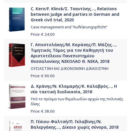
C. Kern/F. Klinck/Σ. Τσαντίνης..., Relations
between judge and parties in German and
Greek civil trial, 2020
Case management and “Aufklärungspflicht“
Price: €
24.00
Γ. Αποστολάκης/Μ. Καράσης/Π. Μάζης...,
Τιμητικός Τόμος για τον Καθηγητή του
Αριστοτέλειου Πανεπιστημίου
Θεσσαλονίκης ΝΙΚΟΛΑΟ Θ. ΝΙΚΑ, 2018
ΟΥΣΙΑΣΤΙΚΗ ΚΑΙ ΔΙΚΟΝΟΜΙΚΗ ΔΙΚΑΙΟΣΥΝΗ
Price: €
90.00
Δ. Κράνης/Ν. Κλαμαρής/Κ. Καλαβρός..., Η
νέα τακτική διαδικασία, 2018
Υπό το πρίσμα των θεμελιωδών αρχών της πολιτικής
δίκης
Price: €
38.00
Π. Γέσιου-Φαλτσή/Π. Γκλαβίνης/Ν.
Βαλεργάκης..., Δίκαιο χωρίς σύνορα, 2018