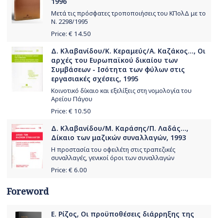
1996
Μετά τις πρόσφατες τροποποιήσεις του ΚΠολΔ με το
Ν. 2298/1995
Price: €
14.50
Δ. Κλαβανίδου/Κ. Κεραμεύς/Α. Καζάκος..., Οι
αρχές του Ευρωπαϊκού δικαίου των
Συμβάσεων - Ισότητα των φύλων στις
εργασιακές σχέσεις, 1995
Κοινοτικό δίκαιο και εξελίξεις στη νομολογία του
Αρείου Πάγου
Price: €
10.50
Δ. Κλαβανίδου/Μ. Καράσης/Π. Λαδάς...,
Δίκαιο των μαζικών συναλλαγών, 1993
Η προστασία του οφειλέτη στις τραπεζικές
συναλλαγές, γενικοί όροι των συναλλαγών
Price: €
6.00
Foreword
Ε. Ρίζος, Οι προϋποθέσεις διάρρηξης της