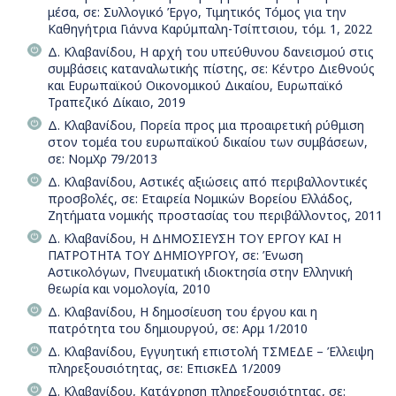
μέσα, σε: Συλλογικό Έργο, Τιμητικός Τόμος για την
Καθηγήτρια Γιάννα Καρύμπαλη-Τσίπτσιου, τόμ. 1, 2022
Δ. Κλαβανίδου, Η αρχή του υπεύθυνου δανεισμού στις
συμβάσεις καταναλωτικής πίστης, σε: Κέντρο Διεθνούς
και Ευρωπαϊκού Οικονομικού Δικαίου, Ευρωπαϊκό
Τραπεζικό Δίκαιο, 2019
Δ. Κλαβανίδου, Πορεία προς μια προαιρετική ρύθμιση
στον τομέα του ευρωπαϊκού δικαίου των συμβάσεων,
σε: ΝομΧρ 79/2013
Δ. Κλαβανίδου, Αστικές αξιώσεις από περιβαλλοντικές
προσβολές, σε: Εταιρεία Νομικών Βορείου Ελλάδος,
Ζητήματα νομικής προστασίας του περιβάλλοντος, 2011
Δ. Κλαβανίδου, Η ΔΗΜΟΣΙΕΥΣΗ ΤΟΥ ΕΡΓΟΥ ΚΑΙ Η
ΠΑΤΡΟΤΗΤΑ ΤΟΥ ΔΗΜΙΟΥΡΓΟΥ, σε: Ένωση
Αστικολόγων, Πνευματική ιδιοκτησία στην Ελληνική
θεωρία και νομολογία, 2010
Δ. Κλαβανίδου, Η δημοσίευση του έργου και η
πατρότητα του δημιουργού, σε: Αρμ 1/2010
Δ. Κλαβανίδου, Εγγυητική επιστολή ΤΣΜΕΔΕ – Έλλειψη
πληρεξουσιότητας, σε: ΕπισκΕΔ 1/2009
Δ. Κλαβανίδου, Κατάχρηση πληρεξουσιότητας, σε: