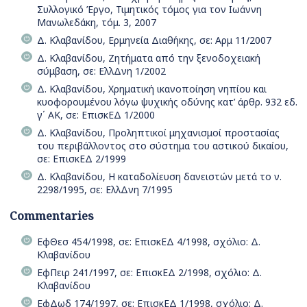
Συλλογικό Έργο, Τιμητικός τόμος για τον Ιωάννη
Μανωλεδάκη, τόμ. 3, 2007
Δ. Κλαβανίδου, Ερμηνεία Διαθήκης, σε: Αρμ 11/2007
Δ. Κλαβανίδου, Ζητήματα από την ξενοδοχειακή
σύμβαση, σε: ΕλλΔνη 1/2002
Δ. Κλαβανίδου, Χρηματική ικανοποίηση νηπίου και
κυοφορουμένου λόγω ψυχικής οδύνης κατ’ άρθρ. 932 εδ.
γ΄ ΑΚ, σε: ΕπισκΕΔ 1/2000
Δ. Κλαβανίδου, Προληπτικοί μηχανισμοί προστασίας
του περιβάλλοντος στο σύστημα του αστικού δικαίου,
σε: ΕπισκΕΔ 2/1999
Δ. Κλαβανίδου, Η καταδολίευση δανειστών μετά το ν.
2298/1995, σε: ΕλλΔνη 7/1995
Commentaries
ΕφΘεσ 454/1998, σε: ΕπισκΕΔ 4/1998, σχόλιο: Δ.
Κλαβανίδου
ΕφΠειρ 241/1997, σε: ΕπισκΕΔ 2/1998, σχόλιο: Δ.
Κλαβανίδου
ΕφΔωδ 174/1997, σε: ΕπισκΕΔ 1/1998, σχόλιο: Δ.