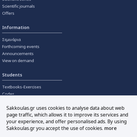
Scientific journals
Offers
Information
Σεμινάρια
Forthcoming events
Announcements
View on demand
Students
Textbooks-Exercises
Codes
University textbooks
Sakkoulas.gr uses cookies to analyse data about web
page traffic, which allows it to improve its services and
Tools
your experience, and offer personalised ads. By using
Online interest calculation
Sakkoulas.gr you accept the use of cookies.
more
Newsletter