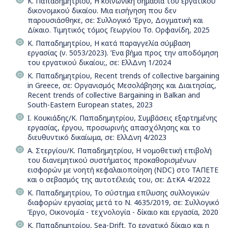
Κ. Παπαδημητρίου, Η κοινωνική σημασία του εργατικού
δικονομικού δικαίου. Μια εισήγηση που δεν
παρουσιάσθηκε, σε: Συλλογικό Έργο, Δογματική και
Δίκαιο. Τιμητικός τόμος Γεωργίου Τσ. Ορφανίδη, 2025
Κ. Παπαδημητρίου, Η κατά παραγγελία σύμβαση
εργασίας (ν. 5053/2023). Ένα βήμα προς την αποδόμηση
του εργατικού δικαίου;, σε: ΕλλΔνη 1/2024
Κ. Παπαδημητρίου, Recent trends of collective bargaining
in Greece, σε: Οργανισμός Μεσολάβησης και Διαιτησίας,
Recent trends of collective Bargaining in Balkan and
South-Eastern European states, 2023
Ι. Κουκιάδης/Κ. Παπαδημητρίου, Συμβάσεις εξαρτημένης
εργασίας, έργου, προσωρινής απασχόλησης και το
διευθυντικό δικαίωμα, σε: ΕλλΔνη 4/2023
Α. Στεργίου/Κ. Παπαδημητρίου, Η νομοθετική επιβολή
του διανεμητικού συστήματος προκαθορισμένων
εισφορών με νοητή κεφαλαιοποίηση (NDC) στο ΤΑΠΕΤΕ
και ο σεβασμός της αυτοτέλειάς του, σε: ΔτΚΑ 4/2022
Κ. Παπαδημητρίου, Το σύστημα επίλυσης συλλογικών
διαφορών εργασίας μετά το Ν. 4635/2019, σε: Συλλογικό
Έργο, Οικονομία - τεχνολογία - δίκαιο και εργασία, 2020
Κ. Παπαδημητρίου, Sea-Drift. Το εργατικό δίκαιο και η