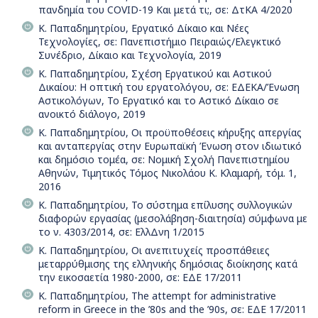
πανδημία του COVID-19 Και μετά τι;, σε: ΔτΚΑ 4/2020
Κ. Παπαδημητρίου, Εργατικό Δίκαιο και Νέες
Τεχνολογίες, σε: Πανεπιστήμιο Πειραιώς/Ελεγκτικό
Συνέδριο, Δίκαιο και Τεχνολογία, 2019
Κ. Παπαδημητρίου, Σχέση Εργατικού και Αστικού
Δικαίου: Η οπτική του εργατολόγου, σε: ΕΔΕΚΑ/Ένωση
Αστικολόγων, Το Εργατικό και το Αστικό Δίκαιο σε
ανοικτό διάλογο, 2019
Κ. Παπαδημητρίου, Οι προϋποθέσεις κήρυξης απεργίας
και ανταπεργίας στην Ευρωπαϊκή Ένωση στον ιδιωτικό
και δημόσιο τομέα, σε: Νομική Σχολή Πανεπιστημίου
Αθηνών, Τιμητικός Τόμος Νικολάου Κ. Κλαμαρή, τόμ. 1,
2016
Κ. Παπαδημητρίου, Το σύστημα επίλυσης συλλογικών
διαφορών εργασίας (μεσολάβηση-διαιτησία) σύμφωνα με
το ν. 4303/2014, σε: ΕλλΔνη 1/2015
Κ. Παπαδημητρίου, Οι ανεπιτυχείς προσπάθειες
μεταρρύθμισης της ελληνικής δημόσιας διοίκησης κατά
την εικοσαετία 1980-2000, σε: ΕΔΕ 17/2011
Κ. Παπαδημητρίου, Τhe attempt for administrative
reform in Greece in the ’80s and the ’90s, σε: ΕΔΕ 17/2011