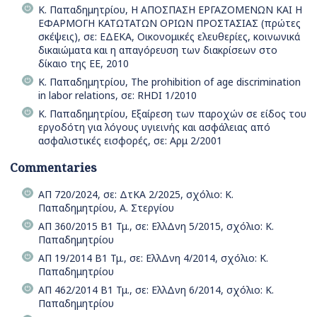
Κ. Παπαδημητρίου, Η ΑΠΟΣΠΑΣΗ ΕΡΓΑΖΟΜΕΝΩΝ ΚΑΙ Η
ΕΦΑΡΜΟΓΗ ΚΑΤΩΤΑΤΩΝ ΟΡΙΩΝ ΠΡΟΣΤΑΣΙΑΣ (πρώτες
σκέψεις), σε: ΕΔΕΚΑ, Οικονομικές ελευθερίες, κοινωνικά
δικαιώματα και η απαγόρευση των διακρίσεων στο
δίκαιο της ΕΕ, 2010
Κ. Παπαδημητρίου, The prohibition of age discrimination
in labor relations, σε: RHDI 1/2010
Κ. Παπαδημητρίου, Εξαίρεση των παροχών σε είδος του
εργοδότη για λόγους υγιεινής και ασφάλειας από
ασφαλιστικές εισφορές, σε: Αρμ 2/2001
Commentaries
ΑΠ 720/2024, σε: ΔτΚΑ 2/2025, σχόλιο: Κ.
Παπαδημητρίου, Α. Στεργίου
ΑΠ 360/2015 Β1 Τμ., σε: ΕλλΔνη 5/2015, σχόλιο: Κ.
Παπαδημητρίου
ΑΠ 19/2014 Β1 Τμ., σε: ΕλλΔνη 4/2014, σχόλιο: Κ.
Παπαδημητρίου
ΑΠ 462/2014 Β1 Τμ., σε: ΕλλΔνη 6/2014, σχόλιο: Κ.
Παπαδημητρίου