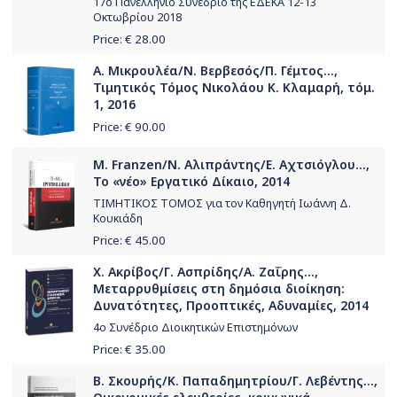
17o Πανελλήνιο Συνέδριο της ΕΔΕΚΑ 12-13
Οκτωβρίου 2018
Price: €
28.00
Α. Μικρουλέα/Ν. Βερβεσός/Π. Γέμτος...,
Τιμητικός Τόμος Νικολάου Κ. Κλαμαρή, τόμ.
1, 2016
Price: €
90.00
M. Franzen/Ν. Αλιπράντης/Ε. Αχτσιόγλου...,
Το «νέο» Εργατικό Δίκαιο, 2014
ΤΙΜΗΤΙΚΟΣ ΤΟΜΟΣ για τον Καθηγητή Ιωάννη Δ.
Κουκιάδη
Price: €
45.00
Χ. Ακρίβος/Γ. Ασπρίδης/Α. Ζαΐρης...,
Μεταρρυθμίσεις στη δημόσια διοίκηση:
Δυνατότητες, Προοπτικές, Αδυναμίες, 2014
4ο Συνέδριο Διοικητικών Επιστημόνων
Price: €
35.00
Β. Σκουρής/Κ. Παπαδημητρίου/Γ. Λεβέντης...,