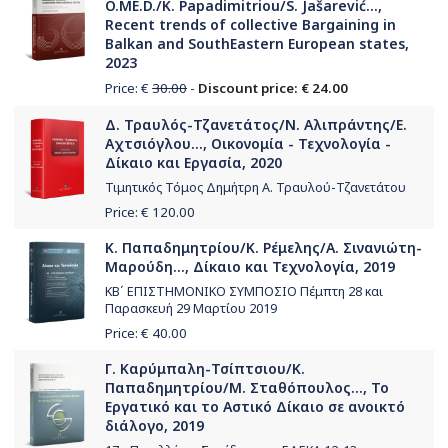
O.ME.D./K. Papadimitriou/S. Jašarević...,
Recent trends of collective Bargaining in
Balkan and SouthEastern European states,
2023
Price: €
30.00
-
Discount price: € 24.00
Δ. Τραυλός-Τζανετάτος/Ν. Αλιπράντης/Ε.
Αχτσιόγλου..., Οικονομία - Τεχνολογία -
Δίκαιο και Εργασία, 2020
Τιμητικός Τόμος Δημήτρη Α. Τραυλού-Τζανετάτου
Price: €
120.00
Κ. Παπαδημητρίου/Κ. Ρέμελης/Α. Σινανιώτη-
Μαρούδη..., Δίκαιο και Τεχνολογία, 2019
ΚΒ΄ ΕΠΙΣΤΗΜΟΝΙΚΟ ΣΥΜΠΟΣΙΟ Πέμπτη 28 και
Παρασκευή 29 Μαρτίου 2019
Price: €
40.00
Γ. Καρύμπαλη-Τσίπτσιου/Κ.
Παπαδημητρίου/Μ. Σταθόπουλος..., Το
Εργατικό και το Αστικό Δίκαιο σε ανοικτό
διάλογο, 2019