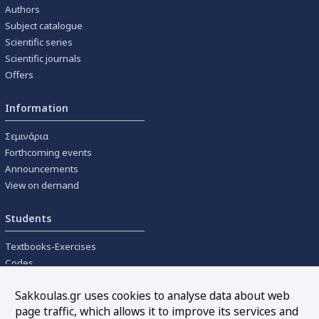
Authors
Subject catalogue
Scientific series
Scientific journals
Offers
Information
Σεμινάρια
Forthcoming events
Announcements
View on demand
Students
Textbooks-Exercises
Codes
University textbooks
Sakkoulas.gr uses cookies to analyse data about web
page traffic, which allows it to improve its services and
Tools