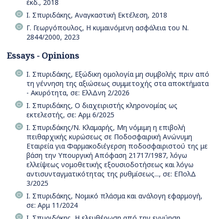
έκδ., 2018
Ι. Σπυριδάκης, Αναγκαστική Εκτέλεση, 2018
Γ. Γεωργόπουλος, Η κυμαινόμενη ασφάλεια του Ν.
2844/2000, 2023
Essays - Opinions
Ι. Σπυριδάκης, Εξώδικη ομολογία μη συμβολής πριν από
τη γέννηση της αξιώσεως συμμετοχής στα αποκτήματα
- Ακυρότητα, σε: ΕλλΔνη 2/2026
Ι. Σπυριδάκης, Ο διαχειριστής κληρονομίας ως
εκτελεστής, σε: Αρμ 6/2025
Ι. Σπυριδάκης/Ν. Κλαμαρής, Μη νόμιμη η επιβολή
πειθαρχικής κυρώσεως σε Ποδοσφαιρική Ανώνυμη
Εταιρεία για Φαρμακοδιέγερση ποδοσφαιριστού της με
βάση την Υπουργική Απόφαση 21717/1987, λόγω
ελλείψεως νομοθετικής εξουσιοδοτήσεως και λόγω
αντισυνταγματικότητας της ρυθμίσεως..., σε: ΕΠολΔ
3/2025
Ι. Σπυριδάκης, Νομικό πλάσμα και ανάλογη εφαρμογή,
σε: Αρμ 11/2024
Ι. Σπυριδάκης, H ελευθέρωση από την εγγύηση