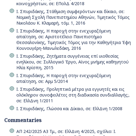
κοινοχρήστων, σε: ΕΠολΔ 4/2018
Ι. Σπυριδάκης, Στάθμιση συμφερόντων και δίκαιο, σε:
Νομική Σχολή Πανεπιστημίου Αθηνών, Τιμητικός Τόμος
Νικολάου Κ. Κλαμαρή, τόμ. 1, 2016
Ι. Σπυριδάκης, Η παροχή στην ενεχυραζόμενη
απαίτηση, σε: Αριστοτέλειο Πανεπιστήμιο
Θεσσαλονίκης, Τιμητικός Τόμος για την Καθηγήτρια Έφη
Κουνουγέρη-Μανωλεδάκη, 2016
Ι. Σπυριδάκης, Ζητήματα συγγένειας επί υιοθεσίας
ενηλίκου, σε: Συλλογικό Έργο, Αίνος μνήμης καθηγητού
Ηλία Κρίσπη, 2015
Ι. Σπυριδάκης, Η παροχή στην ενεχυραζόμενη
απαίτηση, σε: Αρμ 5/2014
Ι. Σπυριδάκης, Προληπτικά μέτρα για εγγυητές και εις
ολόκληρον συνοφειλέτες στη διαδικασία συνδιαλλαγής;,
σε: ΕλλΔνη 1/2011
Ι. Σπυριδάκης, Γλώσσα και Δίκαιο, σε: ΕλλΔνη 1/2008
Commentaries
ΑΠ 242/2025 Α3 Τμ., σε: ΕλλΔνη 4/2025, σχόλιο: Ι.