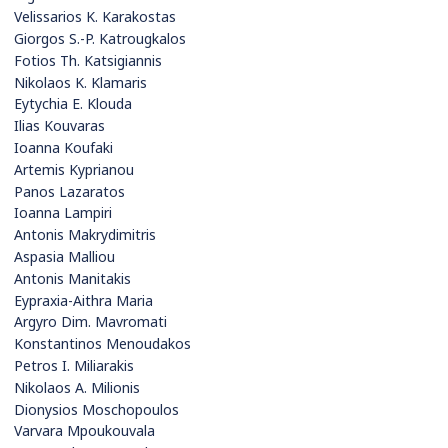
Velissarios K. Karakostas
Giorgos S.-P. Katrougkalos
Fotios Th. Katsigiannis
Nikolaos K. Klamaris
Eytychia E. Klouda
Ilias Kouvaras
Ioanna Koufaki
Artemis Kyprianou
Panos Lazaratos
Ioanna Lampiri
Antonis Makrydimitris
Aspasia Malliou
Antonis Manitakis
Eypraxia-Aithra Maria
Argyro Dim. Mavromati
Konstantinos Menoudakos
Petros I. Miliarakis
Nikolaos A. Milionis
Dionysios Moschopoulos
Varvara Mpoukouvala