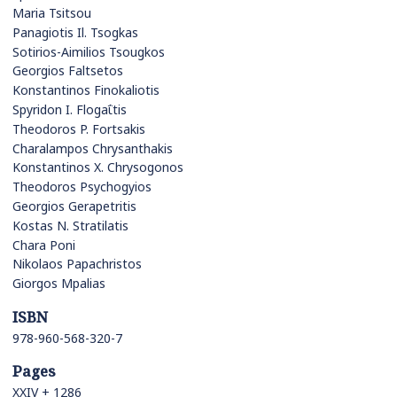
Maria Tsitsou
Panagiotis Il. Tsogkas
Sotirios-Aimilios Tsougkos
Georgios Faltsetos
Konstantinos Finokaliotis
Spyridon I. Flogaΐtis
Theodoros P. Fortsakis
Charalampos Chrysanthakis
Konstantinos X. Chrysogonos
Theodoros Psychogyios
Georgios Gerapetritis
Kostas N. Stratilatis
Chara Poni
Nikolaos Papachristos
Giorgos Mpalias
ISBN
978-960-568-320-7
Pages
XXIV + 1286