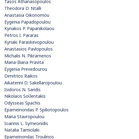
Tasos Athanasopoulos
Theodora D. Ntalli
Anastasia Oikonomou
Eygenia Papadopoulou
Kyriakos P. Papanikolaou
Petros I. Pararas
Kyriaki Paraskevopoulou
Anastasios Pavlopoulos
Michalis N. Pikramenos
Maria-Iliana Pravita
Eygenia Prevedourou
Dimitrios Raikos
Aikaterini D. Sakellaropoulou
Isidoros N. Saridis
Nikolaos Soϊlentakis
Odysseas Spachis
Epameinondas P. Spiliotopoulos
Maria Stavropoulou
Ioannis L. Symeonidis
Natalia Tamiolaki
Epameinondas Troulinos