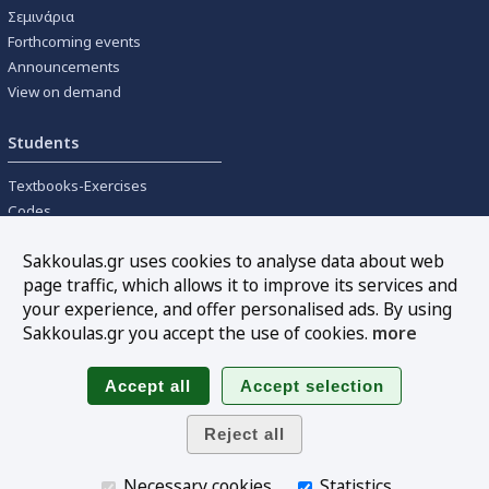
Σεμινάρια
Forthcoming events
Announcements
View on demand
Students
Textbooks-Exercises
Codes
University textbooks
Sakkoulas.gr uses cookies to analyse data about web
page traffic, which allows it to improve its services and
Tools
your experience, and offer personalised ads. By using
Online interest calculation
Sakkoulas.gr you accept the use of cookies.
more
Newsletter
Sitemap
Follow us
Necessary cookies
Statistics