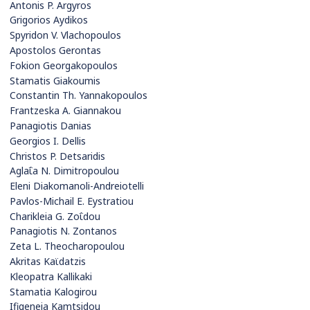
Antonis P. Argyros
Grigorios Aydikos
Spyridon V. Vlachopoulos
Apostolos Gerontas
Fokion Georgakopoulos
Stamatis Giakoumis
Constantin Th. Yannakopoulos
Frantzeska A. Giannakou
Panagiotis Danias
Georgios I. Dellis
Christos P. Detsaridis
Aglaΐa N. Dimitropoulou
Eleni Diakomanoli-Andreiotelli
Pavlos-Michail E. Eystratiou
Charikleia G. Zoΐdou
Panagiotis N. Zontanos
Zeta L. Theocharopoulou
Akritas Kaϊdatzis
Kleopatra Kallikaki
Stamatia Kalogirou
Ifigeneia Kamtsidou