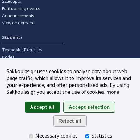
Σεμινάρια
Forthcoming events
Announcements
View on demand
Students
Textbooks-Exercises
Codes
University textbooks
Sakkoulas.gr uses cookies to analyse data about web
page traffic, which allows it to improve its services and
Tools
your experience, and offer personalised ads. By using
Online interest calculation
Sakkoulas.gr you accept the use of cookies.
more
Newsletter
Sitemap
Follow us
Necessary cookies
Statistics