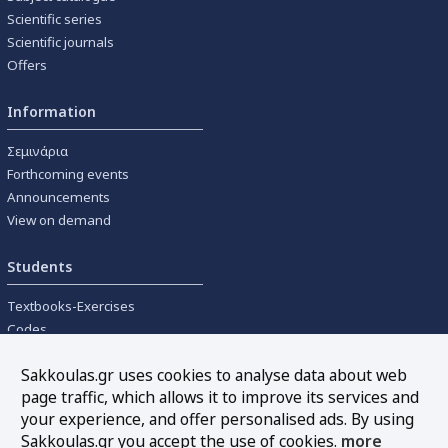
Scientific series
Scientific journals
Offers
Information
Σεμινάρια
Forthcoming events
Announcements
View on demand
Students
Textbooks-Exercises
Codes
University textbooks
Sakkoulas.gr uses cookies to analyse data about web
page traffic, which allows it to improve its services and
Tools
your experience, and offer personalised ads. By using
Online interest calculation
Sakkoulas.gr you accept the use of cookies.
more