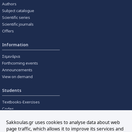
Authors
Subject catalogue
Scientific series
Scientific journals
Offers
Information
Σεμινάρια
Forthcoming events
Announcements
View on demand
Students
Textbooks-Exercises
Codes
University textbooks
Sakkoulas.gr uses cookies to analyse data about web
page traffic, which allows it to improve its services and
Tools