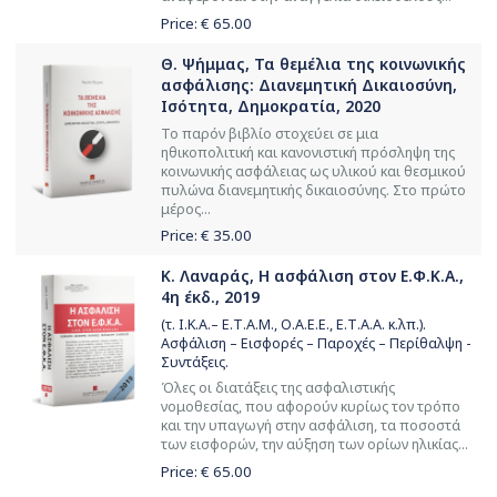
Price: €
65.00
Θ. Ψήμμας, Τα θεμέλια της κοινωνικής
ασφάλισης: Διανεμητική Δικαιοσύνη,
Ισότητα, Δημοκρατία, 2020
Το παρόν βιβλίο στοχεύει σε μια
ηθικοπολιτική και κανονιστική πρόσληψη της
κοινωνικής ασφάλειας ως υλικού και θεσμικού
πυλώνα διανεμητικής δικαιοσύνης. Στο πρώτο
μέρος...
Price: €
35.00
Κ. Λαναράς, Η ασφάλιση στον Ε.Φ.Κ.Α.,
4η έκδ., 2019
(τ. Ι.Κ.Α.– Ε.Τ.Α.Μ., Ο.Α.Ε.Ε., Ε.Τ.Α.Α. κ.λπ.).
Ασφάλιση – Εισφορές – Παροχές – Περίθαλψη -
Συντάξεις.
Όλες οι διατάξεις της ασφαλιστικής
νομοθεσίας, που αφορούν κυρίως τον τρόπο
και την υπαγωγή στην ασφάλιση, τα ποσοστά
των εισφορών, την αύξηση των ορίων ηλικίας...
Price: €
65.00