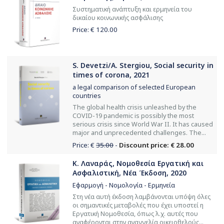
Συστηματική ανάπτυξη και ερμηνεία του
δικαίου κοινωνικής ασφάλισης
Price: €
120.00
S. Devetzi/A. Stergiou, Social security in
times of corona, 2021
a legal comparison of selected European
countries
The global health crisis unleashed by the
COVID-19 pandemic is possibly the most
serious crisis since World War II. It has caused
major and unprecedented challenges. The...
Price: €
35.00
-
Discount price: € 28.00
Κ. Λαναράς, Νομοθεσία Εργατική και
Ασφαλιστική, Νέα Έκδοση, 2020
Εφαρμογή - Νομολογία - Ερμηνεία
Στη νέα αυτή έκδοση λαμβάνονται υπόψη όλες
οι σημαντικές μεταβολές που έχει υποστεί η
Εργατική Νομοθεσία, όπως λ.χ. αυτές που
αναφέρονται στην αναγγελία οικειοθελούς...