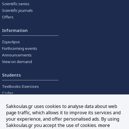
Scientific series
Scientific journals
Offers
Information
Σεμινάρια
Forthcoming events
Announcements
View on demand
Students
Textbooks-Exercises
Codes
University textbooks
Sakkoulas.gr uses cookies to analyse data about web
page traffic, which allows it to improve its services and
Tools
your experience, and offer personalised ads. By using
Online interest calculation
Sakkoulas.gr you accept the use of cookies.
more