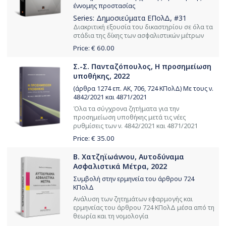
έννομης προστασίας
Series:
Δημοσιεύματα ΕΠολΔ
, #31
Διακριτική εξουσία του δικαστηρίου σε όλα τα
στάδια της δίκης των ασφαλιστικών μέτρων
Price: €
60.00
Σ.-Σ. Πανταζόπουλος, Η προσημείωση
υποθήκης, 2022
(άρθρα 1274 επ. ΑΚ, 706, 724 ΚΠολΔ) Με τους ν.
4842/2021 και 4871/2021
Όλα τα σύγχρονα ζητήματα για την
προσημείωση υποθήκης μετά τις νέες
ρυθμίσεις των ν. 4842/2021 και 4871/2021
Price: €
35.00
Β. Χατζηϊωάννου, Αυτοδύναμα
Ασφαλιστικά Μέτρα, 2022
Συμβολή στην ερμηνεία του άρθρου 724
ΚΠολΔ
Ανάλυση των ζητημάτων εφαρμογής και
ερμηνείας του άρθρου 724 ΚΠολΔ μέσα από τη
θεωρία και τη νομολογία