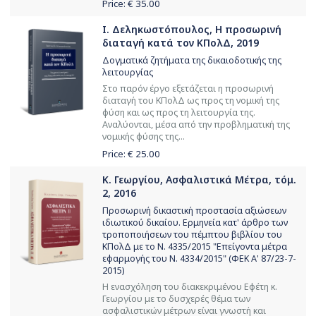
Price: €
35.00
Ι. Δεληκωστόπουλος, Η προσωρινή
διαταγή κατά τον ΚΠολΔ, 2019
Δογματικά ζητήματα της δικαιοδοτικής της
λειτουργίας
Στο παρόν έργο εξετάζεται η προσωρινή
διαταγή του ΚΠολΔ ως προς τη νομική της
φύση και ως προς τη λειτουργία της.
Αναλύονται, μέσα από την προβληματική της
νομικής φύσης της...
Price: €
25.00
Κ. Γεωργίου, Ασφαλιστικά Μέτρα, τόμ.
2, 2016
Προσωρινή δικαστική προστασία αξιώσεων
ιδιωτικού δικαίου. Ερμηνεία κατ' άρθρο των
τροποποιήσεων του πέμπτου βιβλίου του
ΚΠολΔ με το Ν. 4335/2015 "Επείγοντα μέτρα
εφαρμογής του Ν. 4334/2015" (ΦΕΚ Α' 87/23-7-
2015)
Η ενασχόληση του διακεκριμένου Εφέτη κ.
Γεωργίου με το δυσχερές θέμα των
ασφαλιστικών μέτρων είναι γνωστή και