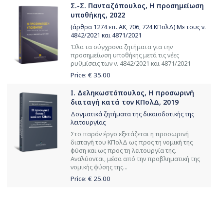
Σ.-Σ. Πανταζόπουλος, Η προσημείωση
υποθήκης, 2022
(άρθρα 1274 επ. ΑΚ, 706, 724 ΚΠολΔ) Με τους ν.
4842/2021 και 4871/2021
Όλα τα σύγχρονα ζητήματα για την
προσημείωση υποθήκης μετά τις νέες
ρυθμίσεις των ν. 4842/2021 και 4871/2021
Price: €
35.00
Ι. Δεληκωστόπουλος, Η προσωρινή
διαταγή κατά τον ΚΠολΔ, 2019
Δογματικά ζητήματα της δικαιοδοτικής της
λειτουργίας
Στο παρόν έργο εξετάζεται η προσωρινή
διαταγή του ΚΠολΔ ως προς τη νομική της
φύση και ως προς τη λειτουργία της.
Αναλύονται, μέσα από την προβληματική της
νομικής φύσης της...
Price: €
25.00