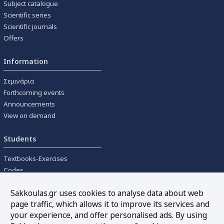
Subject catalogue
Scientific series
Scientific journals
Offers
Information
Σεμινάρια
Forthcoming events
Announcements
View on demand
Students
Textbooks-Exercises
Codes
University textbooks
Sakkoulas.gr uses cookies to analyse data about web
page traffic, which allows it to improve its services and
Tools
your experience, and offer personalised ads. By using