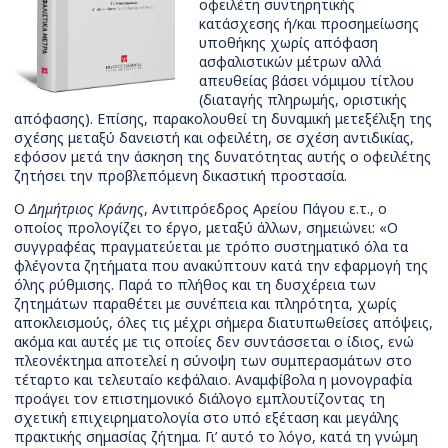
οφειλέτη συντηρητικής
κατάσχεσης ή/και προσημείωσης
υποθήκης χωρίς απόφαση
ασφαλιστικών μέτρων αλλά
απευθείας βάσει νόμιμου τίτλου
(διαταγής πληρωμής, οριστικής
απόφασης). Επίσης, παρακολουθεί τη δυναμική μετεξέλιξη της
σχέσης μεταξύ δανειστή και οφειλέτη, σε σχέση αντιδικίας,
εφόσον μετά την άσκηση της δυνατότητας αυτής ο οφειλέτης
ζητήσει την προβλεπόμενη δικαστική προστασία.
Ο
Δημήτριος Κράνης
, Αντιπρόεδρος Αρείου Πάγου ε.τ., ο
οποίος προλογίζει το έργο, μεταξύ άλλων, σημειώνει: «Ο
συγγραφέας πραγματεύεται με τρόπο συστηματικό όλα τα
φλέγοντα ζητήματα που ανακύπτουν κατά την εφαρμογή της
όλης ρύθμισης. Παρά το πλήθος και τη δυσχέρεια των
ζητημάτων παραθέτει με συνέπεια και πληρότητα, χωρίς
αποκλεισμούς, όλες τις μέχρι σήμερα διατυπωθείσες απόψεις,
ακόμα και αυτές με τις οποίες δεν συντάσσεται ο ίδιος, ενώ
πλεονέκτημα αποτελεί η σύνοψη των συμπερασμάτων στο
τέταρτο και τελευταίο κεφάλαιο. Αναμφίβολα η μονογραφία
προάγει τον επιστημονικό διάλογο εμπλουτίζοντας τη
σχετική επιχειρηματολογία στο υπό εξέταση και μεγάλης
πρακτικής σημασίας ζήτημα. Γι’ αυτό το λόγο, κατά τη γνώμη