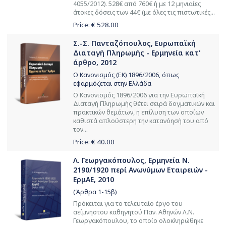
4055/2012). 528€ από 760€ ή με 12 μηνιαίες
άτοκες δόσεις των 44€ (με όλες τις πιστωτικές...
Price: €
528.00
Σ.-Σ. Πανταζόπουλος, Ευρωπαϊκή
Διαταγή Πληρωμής - Ερμηνεία κατ'
άρθρο, 2012
Ο Κανονισμός (ΕΚ) 1896/2006, όπως
εφαρμόζεται στην Ελλάδα
Ο Κανονισμός 1896/2006 για την Ευρωπαϊκή
Διαταγή Πληρωμής θέτει σειρά δογματικών και
πρακτικών θεμάτων, η επίλυση των οποίων
καθιστά απλούστερη την κατανόησή του από
τον...
Price: €
40.00
Λ. Γεωργακόπουλος, Ερμηνεία Ν.
2190/1920 περί Ανωνύμων Εταιρειών -
ΕρμΑΕ, 2010
(Άρθρα 1-15β)
Πρόκειται για το τελευταίο έργο του
αείμνηστου καθηγητού Παν. Αθηνών Λ.Ν.
Γεωργακόπουλου, το οποίο ολοκληρώθηκε