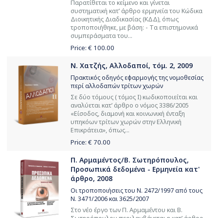
Παρατίθεται το κείμενο και γίνεται
συστηματική κατ’ άρθρο ερμηνεία του Κώδικα
Διοικητικής Διαδικασίας (ΚΔΔ), όπως
τροποποιήθηκε, με βάση: - Tα επιστημονικά
συμπεράσματα του...
Price: €
100.00
Ν. Χατζής, Αλλοδαποί, τόμ. 2, 2009
Πρακτικός οδηγός εφαρμογής της νομοθεσίας
περί αλλοδαπών τρίτων χωρών
Σε δύο τόμους ( τόμος Ι) κωδικοποιείται και
αναλύεται κατ’ άρθρο ο νόμος 3386/2005
«Είσοδος, διαμονή και κοινωνική ένταξη
υπηκόων τρίτων χωρών στην Ελληνική
Επικράτεια», όπως...
Price: €
70.00
Π. Αρμαμέντος/Β. Σωτηρόπουλος,
Προσωπικά δεδομένα - Ερμηνεία κατ'
άρθρο, 2008
Οι τροποποιήσεις του Ν. 2472/1997 από τους
Ν. 3471/2006 και 3625/2007
Στο νέο έργο των Π. Αρμαμέντου και Β.