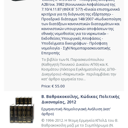
Α2Β/οικ. 3982 (Κοινωνικών Ασφαλίσεων) της
7.10/4.11.87 (ΦΕΚ Β΄ 577) «Ενιαία επιστημονικά
κριτήρια για τη διάγνωση της εξάρτησης» -
Προεδρικό διάταγμα 148/2007 «Κωδικοποίηση
των διατάξεων κανονιστικών διαταγμάτων και
κανονιστικών υπουργικών αποφάσεων της
εθνικής νομοθεσίας για τα ναρκωτικά» -
Εκδοθείσες Υπουργικές Αποφάσεις -
Υποδείγματα δικογράφων - Πρόσφατη
νομολογία - ΣχΝ Νομοπαρασκευαστικής
Επιτροπής
Το βιβλίο των Ν. Παρασκευόπουλου
(Καθηγητή Ποινικού Δικαίου ΑΠΘ) και Κ.
Κοσμάτου (Λέκτορα Εγκληματολογίας ΔΠΘ-
Δικηγόρου) «Ναρκωτικά» περιλαμβάνει την
κατ’ άρθρο ερμηνεία του...
Price: €
55.00
Β. Βαθρακοκοίλης, Κώδικας Πολιτικής
Δικονομίας, 2012
Ερμηνευτική-Νομολογιακή Ανάλυση (κατ'
άρθρο)
© 1994-2012. Η 9τομη Ερμηνεία ΚΠολΔ του Β.
Βαθρακοκοίλη μαζί με το Συμπλήρωμα (Ν.