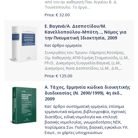
από τον αν. καθηγητή Παν. Αιγαίου Β. Δ.
Τουντόπουλο. Το έργο...
Price: €
32.00
Ε. Βαγενά/Α. Δεσποτίδου/Μ.
Κανελλοπούλου-Μπότη..., Νόμος για
την Πνευματική Ιδιοκτησία, 2009
Κατ άρθρο ερμηνεία
Συνεργάτες του Έργου: Λάμπρος Κοτσίρης,
Ομ. Καθηγητής ΑΠΘ Ειρήνη Σταματούδη, LL.M.,
Ph.D., Δικηγόρος Ευαγγελία Βαγενά, LL.M.,
Δικηγόρος Άννα Δεσποτίδου, LL.M., Δ.Ν.,...
Price: €
125.00
Α. Τάχος, Ερμηνεία κώδικα διοικητικής
διαδικασίας (Ν. 2690/1999), 4η έκδ.,
2009
Κατ' άρθρο συστηματική ερμηνεία, επίσημα
ερμηνευτικά κείμενα, βιβλιογραφία, σχετικές
διατάξεις, ειδική νομολογία και επιλογή
βασικής νομολογίας, γνωμοδοτήσεις ΝΣΚ,
πορίσματα Συν. Πολίτη, βασικές εγκύκλιοι Υπ.
Εσωτ., οι χάρτες υποχρεώσεων