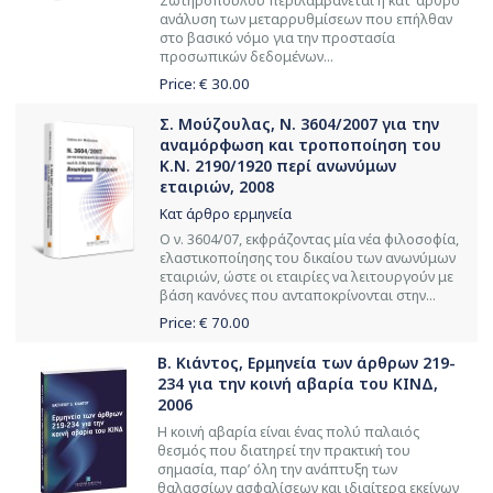
Σωτηρόπουλου περιλαμβάνεται η κατ’ άρθρο
ανάλυση των μεταρρυθμίσεων που επήλθαν
στο βασικό νόμο για την προστασία
προσωπικών δεδομένων...
Price: €
30.00
Σ. Μούζουλας, Ν. 3604/2007 για την
αναμόρφωση και τροποποίηση του
Κ.Ν. 2190/1920 περί ανωνύμων
εταιριών, 2008
Κατ άρθρο ερμηνεία
Ο ν. 3604/07, εκφράζοντας μία νέα φιλοσοφία,
ελαστικοποίησης του δικαίου των ανωνύμων
εταιριών, ώστε οι εταιρίες να λειτουργούν με
βάση κανόνες που ανταποκρίνονται στην...
Price: €
70.00
Β. Κιάντος, Ερμηνεία των άρθρων 219-
234 για την κοινή αβαρία του ΚΙΝΔ,
2006
Η κοινή αβαρία είναι ένας πολύ παλαιός
θεσμός που διατηρεί την πρακτική του
σημασία, παρ’ όλη την ανάπτυξη των
θαλασσίων ασφαλίσεων και ιδιαίτερα εκείνων