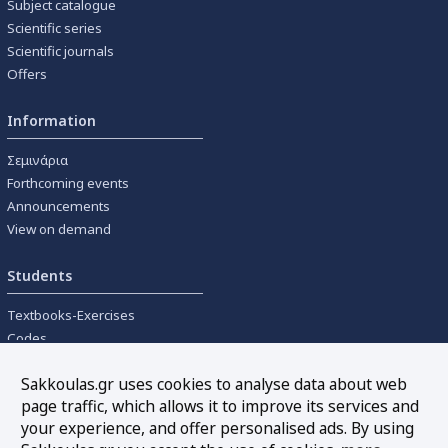
Subject catalogue
Scientific series
Scientific journals
Offers
Information
Σεμινάρια
Forthcoming events
Announcements
View on demand
Students
Textbooks-Exercises
Codes
University textbooks
Sakkoulas.gr uses cookies to analyse data about web
page traffic, which allows it to improve its services and
Tools
your experience, and offer personalised ads. By using
Online interest calculation