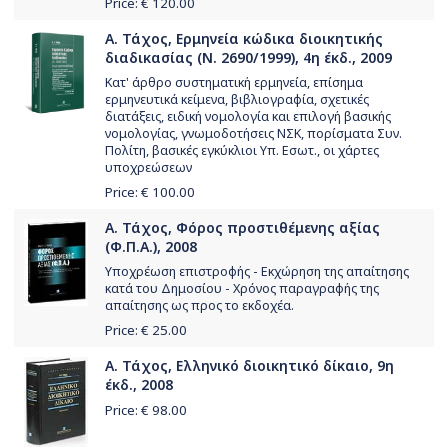
Price: €
120.00
Α. Τάχος, Ερμηνεία κώδικα διοικητικής
διαδικασίας (Ν. 2690/1999), 4η έκδ., 2009
Κατ' άρθρο συστηματική ερμηνεία, επίσημα
ερμηνευτικά κείμενα, βιβλιογραφία, σχετικές
διατάξεις, ειδική νομολογία και επιλογή βασικής
νομολογίας, γνωμοδοτήσεις ΝΣΚ, πορίσματα Συν.
Πολίτη, βασικές εγκύκλιοι Υπ. Εσωτ., οι χάρτες
υποχρεώσεων
Price: €
100.00
Α. Τάχος, Φόρος προστιθέμενης αξίας
(Φ.Π.Α.), 2008
Υποχρέωση επιστροφής - Εκχώρηση της απαίτησης
κατά του Δημοσίου - Χρόνος παραγραφής της
απαίτησης ως προς το εκδοχέα.
Price: €
25.00
Α. Τάχος, Ελληνικό διοικητικό δίκαιο, 9η
έκδ., 2008
Price: €
98.00