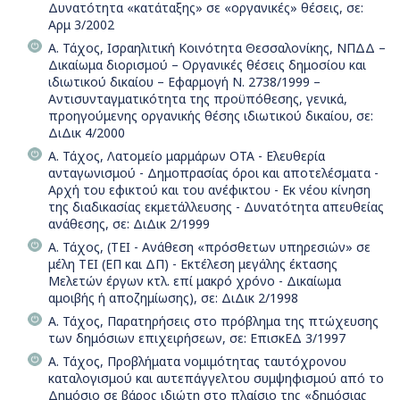
Δυνατότητα «κατάταξης» σε «οργανικές» θέσεις, σε:
Αρμ 3/2002
Α. Τάχος, Ισραηλιτική Κοινότητα Θεσσαλονίκης, ΝΠΔΔ –
Δικαίωμα διορισμού – Οργανικές θέσεις δημοσίου και
ιδιωτικού δικαίου – Εφαρμογή Ν. 2738/1999 –
Αντισυνταγματικότητα της προϋπόθεσης, γενικά,
προηγούμενης οργανικής θέσης ιδιωτικού δικαίου, σε:
ΔιΔικ 4/2000
Α. Τάχος, Λατομείο μαρμάρων OTA - Ελευθερία
ανταγωνισμού - Δημοπρασίας όροι και αποτελέσματα -
Αρχή του εφικτού και του ανέφικτου - Εκ νέου κίνηση
της διαδικασίας εκμετάλλευσης - Δυνατότητα απευθείας
ανάθεσης, σε: ΔιΔικ 2/1999
Α. Τάχος, (ΤΕΙ - Ανάθεση «πρόσθετων υπηρεσιών» σε
μέλη ΤΕΙ (ΕΠ και ΔΠ) - Εκτέλεση μεγάλης έκτασης
Μελετών έργων κτλ. επί μακρό χρόνο - Δικαίωμα
αμοιβής ή αποζημίωσης), σε: ΔιΔικ 2/1998
Α. Τάχος, Παρατηρήσεις στο πρόβλημα της πτώχευσης
των δημόσιων επιχειρήσεων, σε: ΕπισκΕΔ 3/1997
Α. Τάχος, Προβλήματα νομιμότητας ταυτόχρονου
καταλογισμού και αυτεπάγγελτου συμψηφισμού από το
Δημόσιο σε βάρος ιδιώτη στο πλαίσιο της «δημόσιας