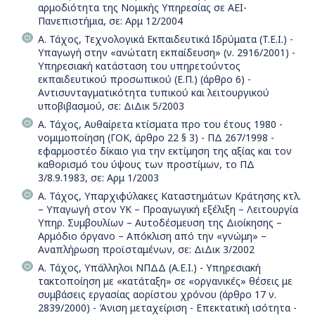
αρμοδιότητα της Νομικής Υπηρεσίας σε ΑΕΙ-
Πανεπιστήμια, σε: Αρμ 12/2004
Α. Τάχος, Τεχνολογικά Εκπαιδευτικά Ιδρύματα (T.E.I.) -
Υπαγωγή στην «ανώτατη εκπαίδευση» (ν. 2916/2001) -
Υπηρεσιακή κατάσταση του υπηρετούντος
εκπαιδευτικού προσωπικού (Ε.Π.) (άρθρο 6) -
Αντισυνταγματικότητα τυπικού και λειτουργικού
υποβιβασμού, σε: ΔιΔικ 5/2003
Α. Τάχος, Αυθαίρετα κτίσματα προ του έτους 1980 -
νομιμοποίηση (ΓΟΚ, άρθρο 22 § 3) - ΠΔ 267/1998 -
εφαρμοστέο δίκαιο για την εκτίμηση της αξίας και τον
καθορισμό του ύψους των προστίμων, το ΠΔ
3/8.9.1983, σε: Αρμ 1/2003
Α. Τάχος, Υπαρχιφύλακες Καταστημάτων Κράτησης κτλ.
– Υπαγωγή στον ΥΚ – Προαγωγική εξέλιξη – Λειτουργία
Υπηρ. Συμβουλίων – Αυτοδέσμευση της Διοίκησης –
Αρμόδιο όργανο – Απόκλιση από την «γνώμη» –
Αναπλήρωση προϊσταμένων, σε: ΔιΔικ 3/2002
Α. Τάχος, Υπάλληλοι ΝΠΔΔ (Α.Ε.Ι.) - Υπηρεσιακή
τακτοποίηση με «κατάταξη» σε «οργανικές» θέσεις με
συμβάσεις εργασίας αορίστου χρόνου (άρθρο 17 ν.
2839/2000) - Άνιση μεταχείριση - Επεκτατική ισότητα -