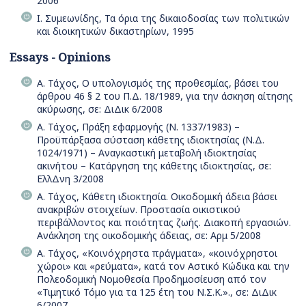
2006
Ι. Συμεωνίδης, Τα όρια της δικαιοδοσίας των πολιτικών
και διοικητικών δικαστηρίων, 1995
Essays - Opinions
Α. Τάχος, Ο υπολογισμός της προθεσμίας, βάσει του
άρθρου 46 § 2 του Π.Δ. 18/1989, για την άσκηση αίτησης
ακύρωσης, σε: ΔιΔικ 6/2008
Α. Τάχος, Πράξη εφαρμογής (Ν. 1337/1983) –
Προϋπάρξασα σύσταση κάθετης ιδιοκτησίας (Ν.Δ.
1024/1971) – Αναγκαστική μεταβολή ιδιοκτησίας
ακινήτου – Κατάργηση της κάθετης ιδιοκτησίας, σε:
ΕλλΔνη 3/2008
Α. Τάχος, Κάθετη ιδιοκτησία. Οικοδομική άδεια βάσει
ανακριβών στοιχείων. Προστασία οικιστικού
περιβάλλοντος και ποιότητας ζωής. Διακοπή εργασιών.
Ανάκληση της οικοδομικής άδειας, σε: Αρμ 5/2008
Α. Τάχος, «Κοινόχρηστα πράγματα», «κοινόχρηστοι
χώροι» και «ρεύματα», κατά τον Αστικό Κώδικα και την
Πολεοδομική Νομοθεσία Προδημοσίευση από τον
«Τιμητικό Τόμο για τα 125 έτη του Ν.Σ.Κ.»., σε: ΔιΔικ
6/2007