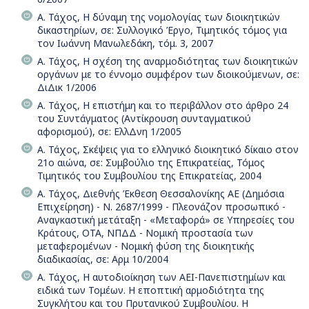
Α. Τάχος, Η δύναμη της νομολογίας των διοικητικών
δικαστηρίων, σε: Συλλογικό Έργο, Τιμητικός τόμος για
τον Ιωάννη Μανωλεδάκη, τόμ. 3, 2007
Α. Τάχος, Η σχέση της αναρμοδιότητας των διοικητικών
οργάνων με το έννομο συμφέρον των διοικούμενων, σε:
ΔιΔικ 1/2006
Α. Τάχος, Η επιστήμη και το περιβάλλον στο άρθρο 24
του Συντάγματος (Αντίκρουση συνταγματικού
αφορισμού), σε: ΕλλΔνη 1/2005
Α. Τάχος, Σκέψεις για το ελληνικό διοικητικό δίκαιο στον
21ο αιώνα, σε: Συμβούλιο της Επικρατείας, Τόμος
Τιμητικός του Συμβουλίου της Επικρατείας, 2004
Α. Τάχος, Διεθνής Έκθεση Θεσσαλονίκης ΑΕ (Δημόσια
Επιχείρηση) - Ν. 2687/1999 - Πλεονάζον προσωπικό -
Αναγκαστική μετάταξη - «Μεταφορά» σε Υπηρεσίες του
Κράτους, ΟΤΑ, ΝΠΔΔ - Νομική προστασία των
μεταφερομένων - Νομική φύση της διοικητικής
διαδικασίας, σε: Αρμ 10/2004
Α. Τάχος, Η αυτοδιοίκηση των ΑΕΙ-Πανεπιστημίων και
ειδικά των Τομέων. Η εποπτική αρμοδιότητα της
Συγκλήτου και του Πρυτανικού Συμβουλίου. Η