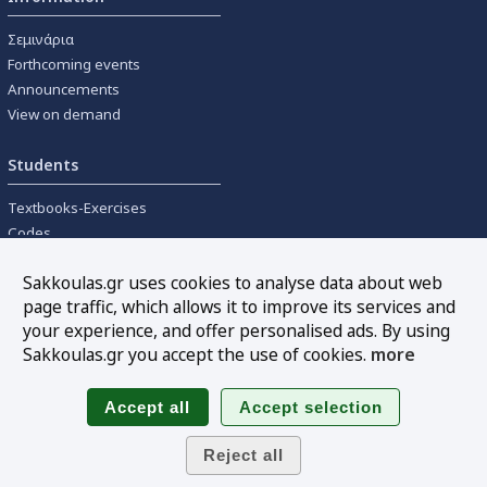
Σεμινάρια
Forthcoming events
Announcements
View on demand
Students
Textbooks-Exercises
Codes
University textbooks
Sakkoulas.gr uses cookies to analyse data about web
page traffic, which allows it to improve its services and
Tools
your experience, and offer personalised ads. By using
Online interest calculation
Sakkoulas.gr you accept the use of cookies.
more
Newsletter
Sitemap
Follow us