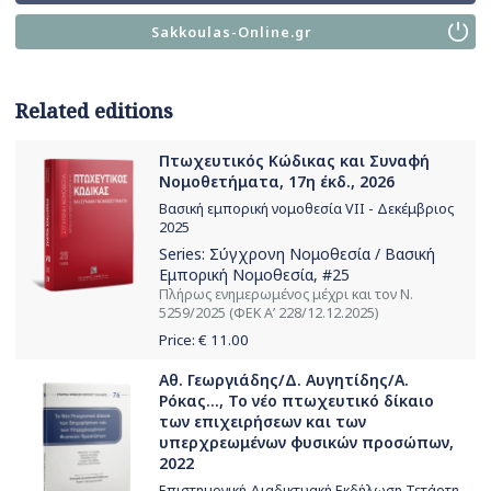
Sakkoulas-Online.gr
Related editions
Πτωχευτικός Κώδικας και Συναφή
Νομοθετήματα, 17η έκδ., 2026
Βασική εμπορική νομοθεσία VII - Δεκέμβριος
2025
Series:
Σύγχρονη Νομοθεσία / Βασική
Εμπορική Νομοθεσία
, #25
Πλήρως ενημερωμένος μέχρι και τον Ν.
5259/2025 (ΦΕΚ Α’ 228/12.12.2025)
Price: €
11.00
Αθ. Γεωργιάδης/Δ. Αυγητίδης/Α.
Ρόκας..., Το νέο πτωχευτικό δίκαιο
των επιχειρήσεων και των
υπερχρεωμένων φυσικών προσώπων,
2022
Επιστημονική Διαδικτυακή Εκδήλωση Τετάρτη