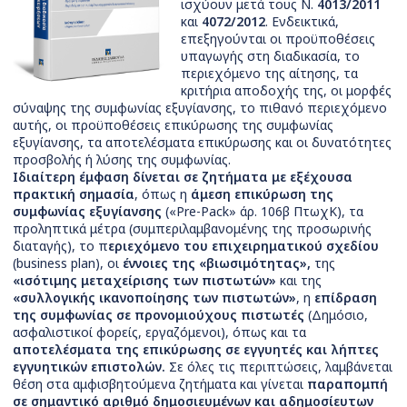
ισχύουν μετά τους Ν.
4013/2011
και
4072/2012
. Ενδεικτικά,
επεξηγούνται οι προϋποθέσεις
υπαγωγής στη διαδικασία, το
περιεχόμενο της αίτησης, τα
κριτήρια αποδοχής της, οι μορφές
σύναψης της συμφωνίας εξυγίανσης, το πιθανό περιεχόμενο
αυτής, οι προϋποθέσεις επικύρωσης της συμφωνίας
εξυγίανσης, τα αποτελέσματα επικύρωσης και οι δυνατότητες
προσβολής ή λύσης της συμφωνίας.
Ιδιαίτερη έμφαση δίνεται σε ζητήματα με εξέχουσα
πρακτική σημασία
, όπως η
άμεση επικύρωση της
συμφωνίας εξυγίανσης
(«Pre-Pack» άρ. 106β ΠτωχΚ), τα
προληπτικά μέτρα (συμπεριλαμβανομένης της προσωρινής
διαταγής), το π
εριεχόμενο του επιχειρηματικού σχεδίου
(business plan), οι
έννοιες της «βιωσιμότητας»,
της
«ισότιμης μεταχείρισης των πιστωτών»
και της
«συλλογικής ικανοποίησης των πιστωτών»
, η
επίδραση
της συμφωνίας σε προνομιούχους πιστωτές
(Δημόσιο,
ασφαλιστικοί φορείς, εργαζόμενοι), όπως και τα
αποτελέσματα της επικύρωσης σε εγγυητές και λήπτες
εγγυητικών επιστολών.
Σε όλες τις περιπτώσεις, λαμβάνεται
θέση στα αμφισβητούμενα ζητήματα και γίνεται
παραπομπή
σε σημαντικό αριθμό δημοσιευμένων και αδημοσίευτων