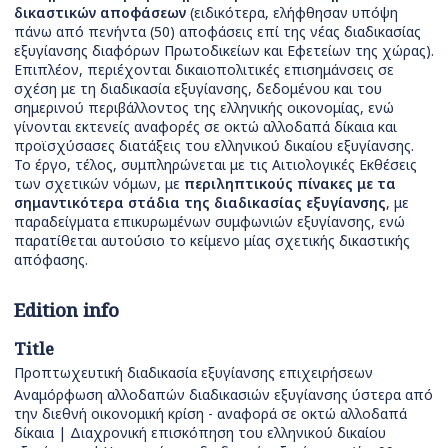
δικαστικών αποφάσεων
(ειδικότερα, ελήφθησαν υπόψη
πάνω από πενήντα (50) αποφάσεις επί της νέας διαδικασίας
εξυγίανσης διαφόρων Πρωτοδικείων και Εφετείων της χώρας).
Επιπλέον, περιέχονται δικαιοπολιτικές επισημάνσεις σε
σχέση με τη διαδικασία εξυγίανσης, δεδομένου και του
σημερινού περιβάλλοντος της ελληνικής οικονομίας, ενώ
γίνονται εκτενείς αναφορές σε οκτώ αλλοδαπά δίκαια και
προϊσχύσασες διατάξεις του ελληνικού δικαίου εξυγίανσης.
Το έργο, τέλος, συμπληρώνεται με τις Αιτιολογικές Εκθέσεις
των σχετικών νόμων, με
περιληπτικούς πίνακες με τα
σημαντικότερα στάδια της διαδικασίας εξυγίανσης
, με
παραδείγματα επικυρωμένων συμφωνιών εξυγίανσης, ενώ
παρατίθεται αυτούσιο το κείμενο μίας σχετικής δικαστικής
απόφασης.
Edition info
Title
Προπτωχευτική διαδικασία εξυγίανσης επιχειρήσεων
Αναμόρφωση αλλοδαπών διαδικασιών εξυγίανσης ύστερα από
την διεθνή οικονομική κρίση - αναφορά σε οκτώ αλλοδαπά
δίκαια | Διαχρονική επισκόπηση του ελληνικού δικαίου