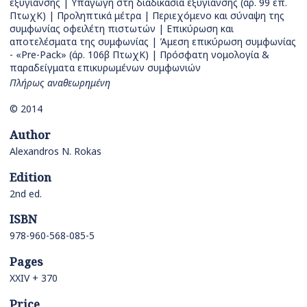
εξυγίανσης | Υπαγωγή στη διαδικασία εξυγίανσης (άρ. 99 επ.
ΠτωχΚ) | Προληπτικά μέτρα | Περιεχόμενο και σύναψη της
συμφωνίας οφειλέτη πιστωτών | Επικύρωση και
αποτελέσματα της συμφωνίας | Άμεση επικύρωση συμφωνίας
- «Pre-Pack» (άρ. 106β ΠτωχΚ) | Πρόσφατη νομολογία &
παραδείγματα επικυρωμένων συμφωνιών
Πλήρως αναθεωρημένη
© 2014
Author
Alexandros N. Rokas
Edition
2nd ed.
ISBN
978-960-568-085-5
Pages
ΧΧΙV + 370
Price