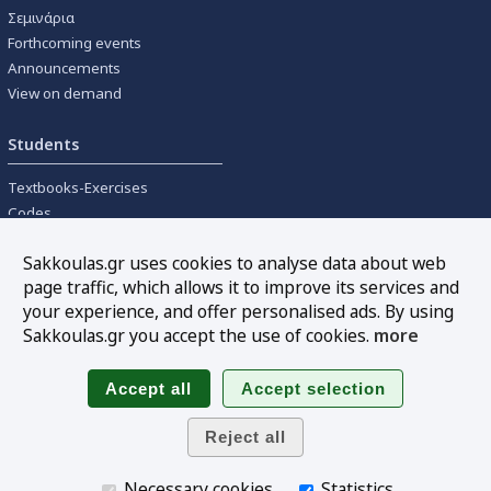
Σεμινάρια
Forthcoming events
Announcements
View on demand
Students
Textbooks-Exercises
Codes
University textbooks
Sakkoulas.gr uses cookies to analyse data about web
page traffic, which allows it to improve its services and
Tools
your experience, and offer personalised ads. By using
Online interest calculation
Sakkoulas.gr you accept the use of cookies.
more
Newsletter
Sitemap
Follow us
Necessary cookies
Statistics