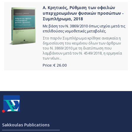
Α. Κρητικός, Pύθμιση των οφειλών
υπερχρεωμένων φυσικών προσώπων -
Συμπλήρωμα, 2018
Με βάση τον Ν. 3869/2010 όπως ισχύει μετά τις
επελθούσες νομοθετικές μεταβολές.
Στο παρόν Συμπλήρωμα κρίθηκε αναγκαία η
δημοσίευση του κειμένου όλων των άρθρων
του Ν. 3869/2010 με τη διατύπωση που
λαμβάνουν μετά τον Ν. 4549/2018, η ερμηνεία
των νέων...
Price: €
26.00
Sakkoulas Publications