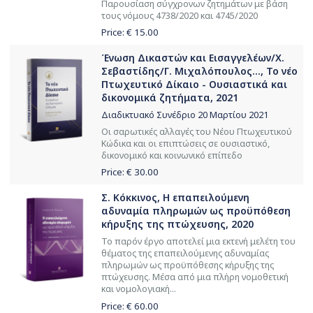
Παρουσίαση σύγχρονων ζητημάτων με βάση
τους νόμους 4738/2020 και 4745/2020
Price: €
15.00
Ένωση Δικαστών και Εισαγγελέων/Χ.
Σεβαστίδης/Γ. Μιχαλόπουλος..., Το νέο
Πτωχευτικό Δίκαιο - Ουσιαστικά και
δικονομικά ζητήματα, 2021
Διαδικτυακό Συνέδριο 20 Μαρτίου 2021
Οι σαρωτικές αλλαγές του Νέου Πτωχευτικού
Κώδικα και οι επιπτώσεις σε ουσιαστικό,
δικονομικό και κοινωνικό επίπεδο
Price: €
30.00
Σ. Κόκκινος, Η επαπειλούμενη
αδυναμία πληρωμών ως προϋπόθεση
κήρυξης της πτώχευσης, 2020
Το παρόν έργο αποτελεί μια εκτενή μελέτη του
θέματος της επαπειλούμενης αδυναμίας
πληρωμών ως προϋπόθεσης κήρυξης της
πτώχευσης. Μέσα από μια πλήρη νομοθετική
και νομολογιακή...
Price: €
60.00