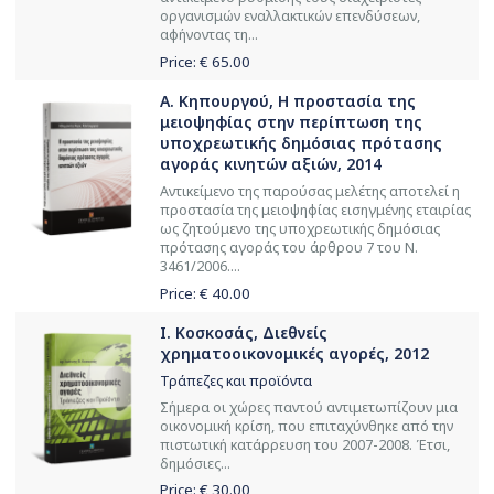
οργανισμών εναλλακτικών επενδύσεων,
αφήνοντας τη...
Price: €
65.00
Α. Κηπουργού, Η προστασία της
μειοψηφίας στην περίπτωση της
υποχρεωτικής δημόσιας πρότασης
αγοράς κινητών αξιών, 2014
Αντικείμενο της παρούσας μελέτης αποτελεί η
προστασία της μειοψηφίας εισηγμένης εταιρίας
ως ζητούμενο της υποχρεωτικής δημόσιας
πρότασης αγοράς του άρθρου 7 του Ν.
3461/2006....
Price: €
40.00
Ι. Κοσκοσάς, Διεθνείς
χρηματοοικονομικές αγορές, 2012
Τράπεζες και προϊόντα
Σή­με­ρα οι χώ­ρες παν­τού αν­τι­με­τω­πί­ζουν μια
οι­κο­νο­μι­κή κρί­ση, που ε­πι­τα­χύν­θη­κε α­πό την
πι­στω­τι­κή κα­τάρ­ρευ­ση του 2007-2008. Έ­τσι,
δη­μό­σι­ες...
Price: €
30.00