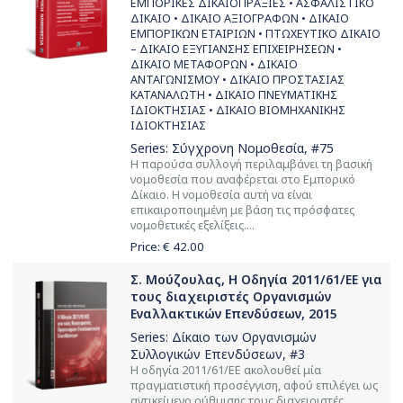
ΕΜΠΟΡΙΚΕΣ ΔΙΚΑΙOΠΡΑΞΙΕΣ • ΑΣΦΑΛΙΣΤΙΚΟ
ΔΙΚΑΙΟ • ΔΙΚΑΙΟ ΑΞΙΟΓΡΑΦΩΝ • ΔΙΚΑΙΟ
ΕΜΠΟΡΙΚΩΝ ΕΤΑΙΡΙΩΝ • ΠΤΩΧΕΥΤΙΚΟ ΔΙΚΑΙΟ
– ΔΙΚΑΙΟ ΕΞΥΓΙΑΝΣΗΣ ΕΠΙΧΕΙΡΗΣΕΩΝ •
ΔΙΚΑΙΟ ΜΕΤΑΦΟΡΩΝ • ΔΙΚΑΙΟ
ΑΝΤΑΓΩΝΙΣΜΟΥ • ΔΙΚΑΙΟ ΠΡΟΣΤΑΣΙΑΣ
ΚΑΤΑΝΑΛΩΤΗ • ΔΙΚΑΙΟ ΠΝΕΥΜΑΤΙΚΗΣ
ΙΔΙΟΚΤΗΣΙΑΣ • ΔΙΚΑΙΟ ΒΙΟΜΗΧΑΝΙΚΗΣ
ΙΔΙΟΚΤΗΣΙΑΣ
Series:
Σύγχρονη Νομοθεσία
, #75
Η παρούσα συλλογή περιλαμβάνει τη βασική
νομοθεσία που αναφέρεται στο Εμπορικό
Δίκαιο. Η νομοθεσία αυτή να είναι
επικαιροποιημένη με βάση τις πρόσφατες
νομοθετικές εξελίξεις....
Price: €
42.00
Σ. Μούζουλας, Η Οδηγία 2011/61/ΕΕ για
τους διαχειριστές Οργανισμών
Εναλλακτικών Επενδύσεων, 2015
Series:
Δίκαιο των Οργανισμών
Συλλογικών Επενδύσεων
, #3
Η οδηγία 2011/61/ΕΕ ακολουθεί μία
πραγματιστική προσέγγιση, αφού επιλέγει ως
αντικείμενο ρύθμισης τους διαχειριστές