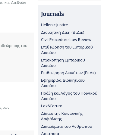
ου και Διεθνών
Journals
Hellenic Justice
Διοικητική Δίκη (ΔιΔικ)
Civil Procedure Law Review
αναθεώρησης του
Επιθεώρηση του Εμπορικού
Δικαίου
Επισκόπηση Εμπορικού
Δικαίου
Επιθεώρηση Ακινήτων (ΕπΑκ)
Εφημερίδα Διοικητικού
Δικαίου
Πράξη και Λόγος του Ποινικού
Δικαίου
Lex&Forum
ς των
Δίκαιο της Κοινωνικής
Ασφάλισης
Δικαιώματα του Ανθρώπου
Διαιτησία