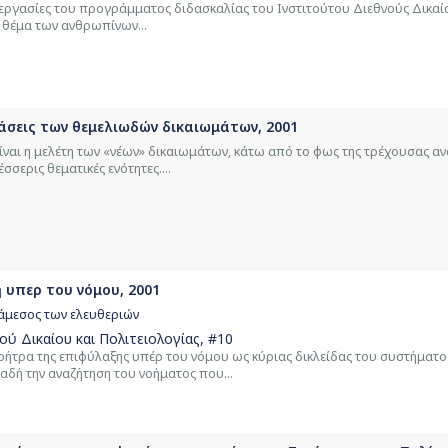
8 εργασίες του προγράμματος διδασκαλίας του Ινστιτούτου Διεθνούς Δικαί
ο θέμα των ανθρωπίνων...
τάσεις των θεμελιωδών δικαιωμάτων, 2001
 είναι η μελέτη των «νέων» δικαιωμάτων, κάτω από το φως της τρέχουσας 
σερις θεματικές ενότητες....
 υπερ του νόμου, 2001
ιάμεσος των ελευθεριών
ύ Δικαίου και Πολιτειολογίας
, #10
η ρήτρα της επιφύλαξης υπέρ του νόμου ως κύριας δικλείδας του συστήματο
αδή την αναζήτηση του νοήματος που...