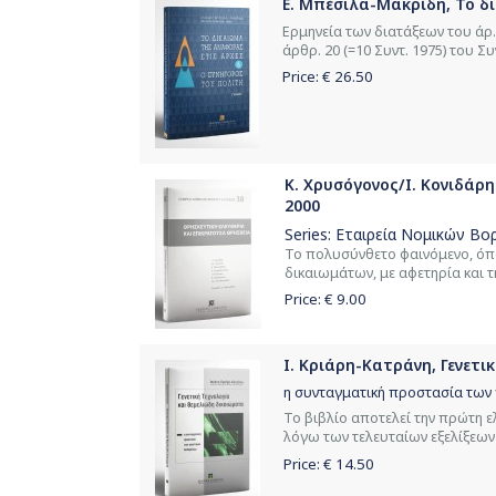
Ε. Μπέσιλα-Μακρίδη, Το δι
Ερμηνεία των διατάξεων του άρ.
άρθρ. 20 (=10 Συντ. 1975) του Σ
Price: €
26.50
Κ. Χρυσόγονος/Ι. Κονιδάρη
2000
Series:
Εταιρεία Νομικών Βο
Το πολυσύνθετο φαινόμενο, όπ
δικαιωμάτων, με αφετηρία και τ
Price: €
9.00
Ι. Κριάρη-Κατράνη, Γενετι
η συνταγματική προστασία των
Το βιβλίο αποτελεί την πρώτη 
λόγω των τελευταίων εξελίξεων σ
Price: €
14.50