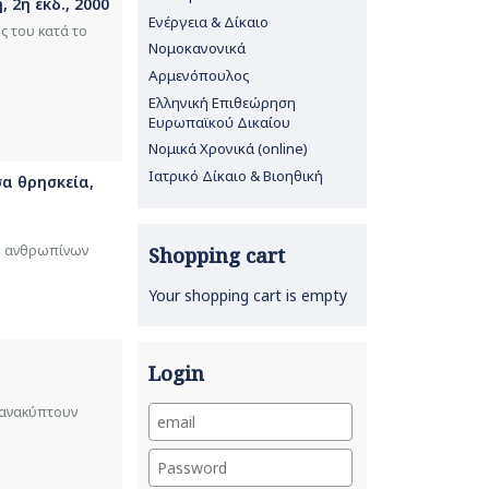
 2η έκδ., 2000
Ενέργεια & Δίκαιο
ς του κατά το
Νομοκανονικά
Αρμενόπουλος
Ελληνική Επιθεώρηση
Ευρωπαϊκού Δικαίου
Νομικά Χρονικά (online)
Ιατρικό Δίκαιο & Βιοηθική
σα θρησκεία,
λή ανθρωπίνων
Shopping cart
Your shopping cart is empty
Login
 ανακύπτουν