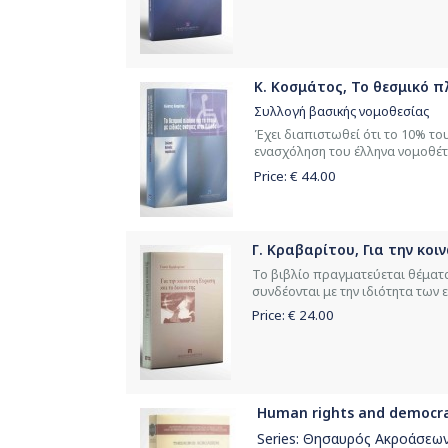
Κ. Κοσμάτος, Το θεσμικό π
Συλλογή βασικής νομοθεσίας
Έχει διαπιστωθεί ότι το 10% τ
ενασχόληση του έλληνα νομοθέτη 
Price: €
44.00
Γ. Κραβαρίτου, Για την κοι
Το βιβλίο πραγματεύεται θέματα
συνδέονται με την ιδιότητα των 
Price: €
24.00
Human rights and democrac
Series:
Θησαυρός Ακροάσεω