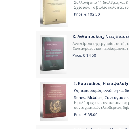
Συλλογή από 11 διαλέξεις και 
Σχέσεων. Το βιβλίο καλύπτει τ
Price: €
102.50
Χ. Ανθόπουλος, Νέες διασ
Αντικείμενο της εργασίας αυτής
Συντάγματος και περιλαμβάνει τέσ
Price: €
14.50
Ι. Καμτσίδου, Η επιφύλαξη
Ως περιορισμός, εγγύηση και δ
Series:
Μελέτες Συνταγματικο
Η μελέτη έχει ως αντικείμενο τ
συνταγματικών ελευθεριών, δηλ
Price: €
35.00