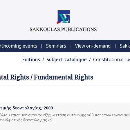
|
|
|
rthcoming events
Seminars
View on-demand
Sakk
Editions
/
Subject catalogue
/ Constitutional L
al Rights / Fundamental Rights
ατικής δεοντολογίας, 2003
ιβλίου επισημαίνονται τα εξής: «Η τάση αυτόνομης ρύθμισης των εργασιακ
γγελματικής δεοντολογίας και...