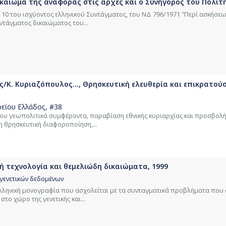
καίωμα της αναφοράς στις αρχές και ο Συνήγορος του Πολίτη,
 10 του ισχύοντος ελληνικού Συντάγματος, του ΝΔ 796/1971 "Περί ασκήσεω
υντάγματος δικαιώματος του...
ς/Κ. Κυριαζόπουλος..., Θρησκευτική ελευθερία και επικρατού
ρείου Ελλάδος
, #38
ου γεωπολιτικά συμφέροντα, παραβίαση εθνικής κυριαρχίας και προσβο
η θρησκευτική διαφοροποίηση,...
κή τεχνολογία και θεμελιώδη δικαιώματα, 1999
 γενετικών δεδομένων
ελληνική μονογραφία που ασχολείται με τα συνταγματικά προβλήματα που
το χώρο της γενετικής και...