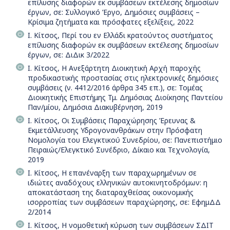
επίλυσης διαφορών εκ συμβάσεων εκτέλεσης δημοσίων
έργων, σε: Συλλογικό Έργο, Δημόσιες συμβάσεις –
Κρίσιμα ζητήματα και πρόσφατες εξελίξεις, 2022
Ι. Κίτσος, Περί του εν Ελλάδι κρατούντος συστήματος
επίλυσης διαφορών εκ συμβάσεων εκτέλεσης δημοσίων
έργων, σε: ΔιΔικ 3/2022
Ι. Κίτσος, Η Ανεξάρτητη Διοικητική Αρχή παροχής
προδικαστικής προστασίας στις ηλεκτρονικές δημόσιες
συμβάσεις (ν. 4412/2016 άρθρα 345 επ.), σε: Τομέας
Διοικητικής Επιστήμης Τμ. Δημόσιας Διοίκησης Παντείου
Παν/μίου, Δημόσια Διακυβέρνηση, 2019
Ι. Κίτσος, Οι Συμβάσεις Παραχώρησης Έρευνας &
Εκμετάλλευσης Υδρογονανθράκων στην Πρόσφατη
Νομολογία του Ελεγκτικού Συνεδρίου, σε: Πανεπιστήμιο
Πειραιώς/Ελεγκτικό Συνέδριο, Δίκαιο και Τεχνολογία,
2019
Ι. Κίτσος, Η επανέναρξη των παραχωρημένων σε
ιδιώτες αναδόχους ελληνικών αυτοκινητοδρόμων: η
αποκατάσταση της διαταραχθείσας οικονομικής
ισορροπίας των συμβάσεων παραχώρησης, σε: ΕφημΔΔ
2/2014
Ι. Κίτσος, Η νομοθετική κύρωση των συμβάσεων ΣΔΙΤ