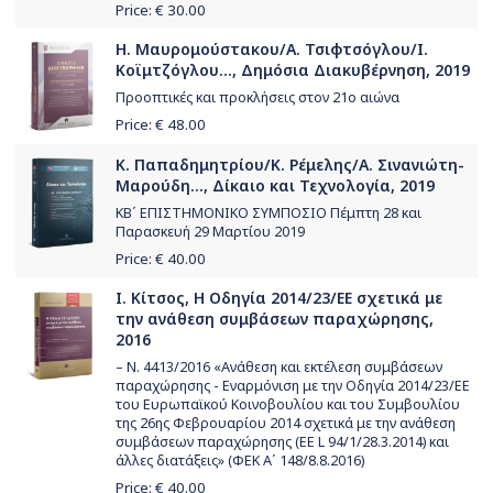
Price: €
30.00
Η. Μαυρομούστακου/Α. Τσιφτσόγλου/Ι.
Κοϊμτζόγλου..., Δημόσια Διακυβέρνηση, 2019
Προοπτικές και προκλήσεις στον 21ο αιώνα
Price: €
48.00
Κ. Παπαδημητρίου/Κ. Ρέμελης/Α. Σινανιώτη-
Μαρούδη..., Δίκαιο και Τεχνολογία, 2019
ΚΒ΄ ΕΠΙΣΤΗΜΟΝΙΚΟ ΣΥΜΠΟΣΙΟ Πέμπτη 28 και
Παρασκευή 29 Μαρτίου 2019
Price: €
40.00
Ι. Κίτσος, Η Οδηγία 2014/23/ΕΕ σχετικά με
την ανάθεση συμβάσεων παραχώρησης,
2016
– Ν. 4413/2016 «Ανάθεση και εκτέλεση συμβάσεων
παραχώρησης - Εναρμόνιση με την Οδηγία 2014/23/ΕΕ
του Ευρωπαϊκού Κοινοβουλίου και του Συμβουλίου
της 26ης Φεβρουαρίου 2014 σχετικά με την ανάθεση
συμβάσεων παραχώρησης (ΕΕ L 94/1/28.3.2014) και
άλλες διατάξεις» (ΦΕΚ Α΄ 148/8.8.2016)
Price: €
40.00