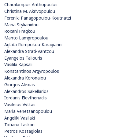
Charalampos Anthopoulos
Christina M. Akrivopoulou
Fereniki Panagopoulou-Koutnatzi
Maria Stylianidou
Roxani Fragkou
Manto Lampropoulou
Aglaΐa Rompokou-Karagianni
Alexandra Strati-Vantzou
Eyangelos Taliouris
Vasiliki Kapsali
Konstantinos Argyropoulos
Alexandra Koronaiou
Giorgos Alexias
Alexandros Sakellarios
Iordanis Elevtheriadis
Vasileios Vyttas
Maria Venetsanopoulou
Angeliki Vasilaki
Tatiana Laskari
Petros Kostagiolas