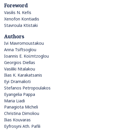
Foreword
Vasilis N. Kefis
Xenofon Kontiadis
Stavroula Ktistaki
Authors
Ivi Mavromoustakou
Anna Tsiftsoglou
Ioannis E. Koϊmtzoglou
Georgios Diellas
Vasiliki Ntalakou
Ilias K. Karakatsanis
Eyi Dramalioti
Stefanos Petropoulakos
Eyangelia Pappa
Maria Liadi
Panagiota Micheli
Christina Dimoliou
Ilias Kouvaras
Eyfrosyni Ath. Pafili