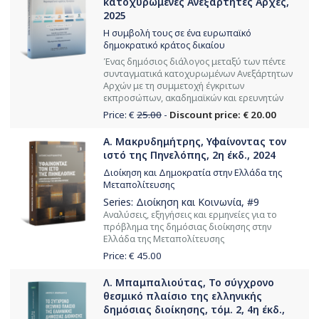
κατοχυρωμένες Aνεξάρτητες Αρχές,
2025
Η συμβολή τους σε ένα ευρωπαϊκό
δημοκρατικό κράτος δικαίου
Ένας δημόσιος διάλογος μεταξύ των πέντε
συνταγματικά κατοχυρωμένων Ανεξάρτητων
Αρχών με τη συμμετοχή έγκριτων
εκπροσώπων, ακαδημαϊκών και ερευνητών
Price: €
25.00
-
Discount price: € 20.00
Α. Μακρυδημήτρης, Υφαίνοντας τον
ιστό της Πηνελόπης, 2η έκδ., 2024
Διοίκηση και Δημοκρατία στην Ελλάδα της
Μεταπολίτευσης
Series:
Διοίκηση και Κοινωνία
, #9
Αναλύσεις, εξηγήσεις και ερμηνείες για το
πρόβλημα της δημόσιας διοίκησης στην
Ελλάδα της Μεταπολίτευσης
Price: €
45.00
Λ. Μπαμπαλιούτας, Το σύγχρονο
θεσμικό πλαίσιο της ελληνικής
δημόσιας διοίκησης, τόμ. 2, 4η έκδ.,