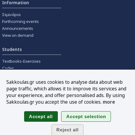
Information
Σεμινάρια
Forthcoming events
Announcements
View on demand
Students
Textbooks-Exercises
Codes
University textbooks
Sakkoulas.gr uses cookies to analyse data about web
page traffic, which allows it to improve its services and
Tools
your experience, and offer personalised ads. By using
Online interest calculation
Sakkoulas.gr you accept the use of cookies.
more
Newsletter
Sitemap
Follow us