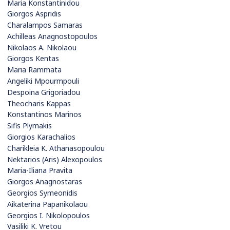
Maria Konstantinidou
Giorgos Aspridis
Charalampos Samaras
Achilleas Anagnostopoulos
Nikolaos A. Nikolaou
Giorgos Kentas
Maria Rammata
Angeliki Mpourmpouli
Despoina Grigoriadou
Theocharis Kappas
Konstantinos Marinos
Sifis Plymakis
Giorgios Karachalios
Charikleia K. Athanasopoulou
Nektarios (Aris) Alexopoulos
Maria-Iliana Pravita
Giorgos Anagnostaras
Georgios Symeonidis
Aikaterina Papanikolaou
Georgios I. Nikolopoulos
Vasiliki K. Vretou