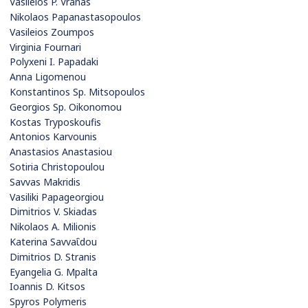
Vasileios P. Vranas
Nikolaos Papanastasopoulos
Vasileios Zoumpos
Virginia Fournari
Polyxeni I. Papadaki
Anna Ligomenou
Konstantinos Sp. Mitsopoulos
Georgios Sp. Oikonomou
Kostas Tryposkoufis
Antonios Karvounis
Anastasios Anastasiou
Sotiria Christopoulou
Savvas Makridis
Vasiliki Papageorgiou
Dimitrios V. Skiadas
Nikolaos A. Milionis
Katerina Savvaΐdou
Dimitrios D. Stranis
Eyangelia G. Mpalta
Ioannis D. Kitsos
Spyros Polymeris