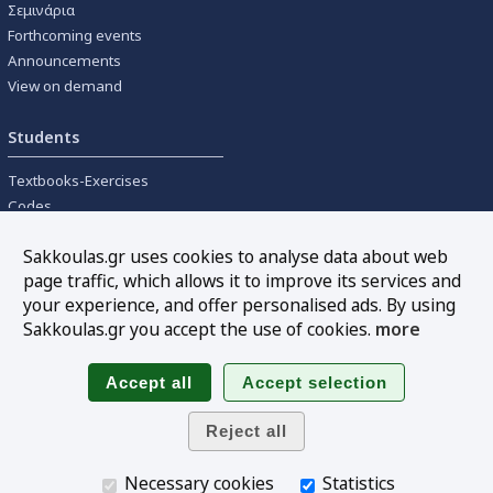
Σεμινάρια
Forthcoming events
Announcements
View on demand
Students
Textbooks-Exercises
Codes
University textbooks
Sakkoulas.gr uses cookies to analyse data about web
page traffic, which allows it to improve its services and
Tools
your experience, and offer personalised ads. By using
Online interest calculation
Sakkoulas.gr you accept the use of cookies.
more
Newsletter
Sitemap
Follow us
Necessary cookies
Statistics