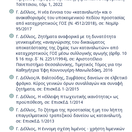
Τσίπτσιου, τόμ. 1, 2022
Γ. Δέλλιος, Η νέα έννοια του «καταναλωτή» και ο
ανακαθορισμός του υποκειμενικού πεδίου προστασίας
από καταχρηστικούς ΓΟΣ (Ν. 4512/2018), σε: ΝομΧρ
95/2017
Γ. Δέλλιος, Ζητήματα αναφορικά με τη δυνατότητα
γενικευμένης «αναγνώρισης του δικαιώματος
αποκατάστασης της ζημίας των καταναλωτών» από
καταχρηστικούς ΓΟΣ μέσω συλλογικής αγωγής (άρθρ. 10
§ 16 περ. δ΄ Ν. 2251/1994), σε: Αριστοτέλειο
Πανεπιστήμιο Θεσσαλονίκης, Τιμητικός Τόμος για την
Καθηγήτρια Έφη Κουνουγέρη-Μανωλεδάκη, 2016
Γ. Δέλλιος/Α. Βαλτούδης, Συμβάσεις δανείων σε ελβετικό
φράγκο. Κύρος γενικών όρων συναλλαγών και συναφή
ζητήματα, σε: ΕπισκΕΔ 1-2/2015
Γ. Δέλλιος, Η «έλλειψη πτωχευτικής ικανότητας» ως
προϋπόθεση, σε: ΕπισκΕΔ 1/2014
Γ. Δέλλιος, Το ζήτημα της προστασίας ή μη του λήπτη
επαγγελματικού τραπεζικού δανείου ως καταναλωτή,
σε: ΕπισκΕΔ 1/2013
Γ. Δέλλιος, Η έννομη σχέση λιμένος - χρήστη λιμενικών