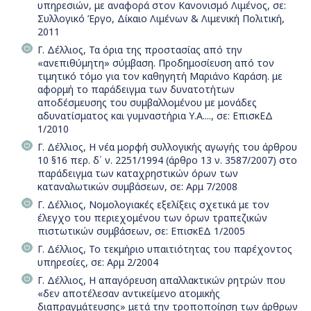
υπηρεσιών, με αναφορά στον Κανονισμό Λιμένος, σε:
Συλλογικό Έργο, Δίκαιο Λιμένων & Λιμενική Πολιτική,
2011
Γ. Δέλλιος, Τα όρια της προστασίας από την
«ανεπιθύμητη» σύμβαση. Προδημοσίευση από τον
τιμητικό τόμο για τον καθηγητή Μαριάνο Καράση. με
αφορμή το παράδειγμα των δυνατοτήτων
αποδέσμευσης του συμβαλλομένου με μονάδες
αδυνατίσματος και γυμναστήρια Υ.Α...., σε: ΕπισκΕΔ
1/2010
Γ. Δέλλιος, Η νέα μορφή συλλογικής αγωγής του άρθρου
10 §16 περ. δ΄ ν. 2251/1994 (άρθρο 13 ν. 3587/2007) στο
παράδειγμα των καταχρηστικών όρων των
καταναλωτικών συμβάσεων, σε: Αρμ 7/2008
Γ. Δέλλιος, Νομολογιακές εξελίξεις σχετικά με τον
έλεγχο του περιεχομένου των όρων τραπεζικών
πιστωτικών συμβάσεων, σε: ΕπισκΕΔ 1/2005
Γ. Δέλλιος, Το τεκμήριο υπαιτιότητας του παρέχοντος
υπηρεσίες, σε: Αρμ 2/2004
Γ. Δέλλιος, Η απαγόρευση απαλλακτικών ρητρών που
«δεν αποτέλεσαν αντικείμενο ατομικής
διαπραγμάτευσης» μετά την τροποποίηση των άρθρων