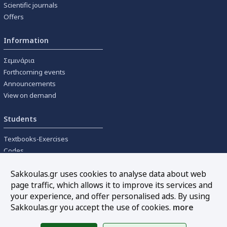
Scientific journals
Offers
Information
Σεμινάρια
Forthcoming events
Announcements
View on demand
Students
Textbooks-Exercises
Codes
University textbooks
Sakkoulas.gr uses cookies to analyse data about web
page traffic, which allows it to improve its services and
Tools
your experience, and offer personalised ads. By using
Online interest calculation
Sakkoulas.gr you accept the use of cookies.
more
Newsletter