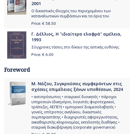
2001
Ο δικαστικός έλεγχος του περιεχομένου των
καταναλωτικών συμβάσεων και τα όρια του
Price: €
58.50
Γ. Δέλλιος, Η "ιδιαίτερα ελαφρά" αμέλεια,
1993
Σύγχρονες τάσεις στο δίκαιο της αστικής ευθύνης
Price: €
6.00
Foreword
Μ. Νάζου, Συγκρούσεις συμφερόντων στις
σχέσεις επιμέλειας ξένων υποθέσεων, 2024
• αντιπρόσωπος • εταιρικοί διοικητές • πάροχοι
υπηρεσιών (δικηγόροι, λογιστές-φοροτεχνικοί,
τράπεζες, ΑΕΠΕΥ) • εμπορικοί διαμεσολαβητές •
γονείς, επίτροπος ανηλίκου, δικαστικός
συμπαραστάτης • διαχειριστές αφερεγγυότητας,
εκκαθαριστής κληρονομίας, εκτελεστής διαθήκης •
εταιρική διακυβέρνηση (corporate governance)