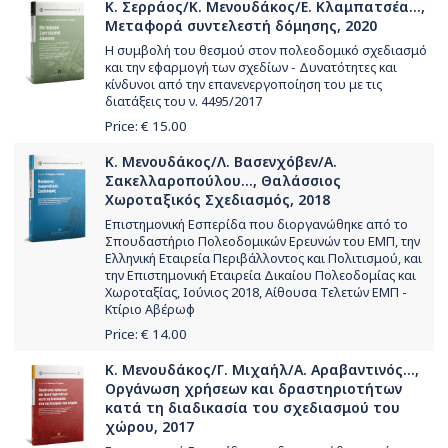
Κ. Σερράος/Κ. Μενουδάκος/Ε. Κλαμπατσέα...,
Μεταφορά συντελεστή δόμησης, 2020
Η συμβολή του θεσμού στον πολεοδομικό σχεδιασμό
και την εφαρμογή των σχεδίων - Δυνατότητες και
κίνδυνοι από την επανενεργοποίηση του με τις
διατάξεις του ν. 4495/2017
Price: €
15.00
Κ. Μενουδάκος/Λ. Βασενχόβεν/Α.
Σακελλαροπούλου..., Θαλάσσιος
Χωροταξικός Σχεδιασμός, 2018
Επιστημονική Εσπερίδα που διοργανώθηκε από το
Σπουδαστήριο Πολεοδομικών Ερευνών του ΕΜΠ, την
Ελληνική Εταιρεία Περιβάλλοντος και Πολιτισμού, και
την Επιστημονική Εταιρεία Δικαίου Πολεοδομίας και
Χωροταξίας, Ιούνιος 2018, Αίθουσα Τελετών ΕΜΠ -
Κτίριο Αβέρωφ
Price: €
14.00
Κ. Μενουδάκος/Γ. Μιχαήλ/Α. Αραβαντινός...,
Οργάνωση χρήσεων και δραστηριοτήτων
κατά τη διαδικασία του σχεδιασμού του
χώρου, 2017