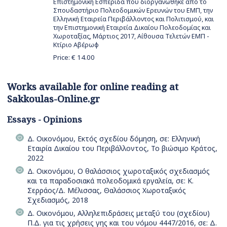
Επιστημονική Εσπερίδα που διοργανώθηκε από το
Σπουδαστήριο Πολεοδομικών Ερευνών του ΕΜΠ, την
Ελληνική Εταιρεία Περιβάλλοντος και Πολιτισμού, και
την Επιστημονική Εταιρεία Δικαίου Πολεοδομίας και
Χωροταξίας, Μάρτιος 2017, Αίθουσα Τελετών ΕΜΠ -
Κτίριο Αβέρωφ
Price: €
14.00
Works available for online reading at
Sakkoulas-Online.gr
Essays - Opinions
Δ. Οικονόμου, Εκτός σχεδίου δόμηση, σε: Ελληνική
Εταιρία Δικαίου του Περιβάλλοντος, Το βιώσιμο Κράτος,
2022
Δ. Οικονόμου, Ο θαλάσσιος χωροταξικός σχεδιασμός
και τα παραδοσιακά πολεοδομικά εργαλεία, σε: Κ.
Σερράος/Δ. Μέλισσας, Θαλάσσιος Χωροταξικός
Σχεδιασμός, 2018
Δ. Οικονόμου, Αλληλεπιδράσεις μεταξύ του (σχεδίου)
Π.Δ. για τις χρήσεις γης και του νόμου 4447/2016, σε: Δ.