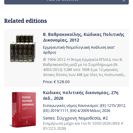
Related editions
Β. Βαθρακοκοίλης, Κώδικας Πολιτικής
Δικονομίας, 2012
Ερμηνευτική-Νομολογιακή Ανάλυση (κατ'
άρθρο)
© 1994-2012. Η 9τομη Ερμηνεία ΚΠολΔ του Β.
Βαθρακοκοίλη μαζί με το Συμπλήρωμα (Ν.
4055/2012). 528€ από 760€ ή με 12 μηνιαίες
άτοκες δόσεις των 44€ (με όλες τις πιστωτικές...
Price: €
528.00
Κώδικας πολιτικής δικονομίας, 27η
έκδ., 2026
Εισαγωγικός νόμος Κανονισμοί: (ΕΕ) 1215/2012,
(ΕΕ) 2019/1111, (ΕΚ) 4/2009 Μάιος 2026
Series:
Σύγχρονη Νομοθεσία
, #2
Ενημέρωση μέχρι και τον Ν. 5303/2026 (ΦΕΚ Α΄
81/22.5.2026)