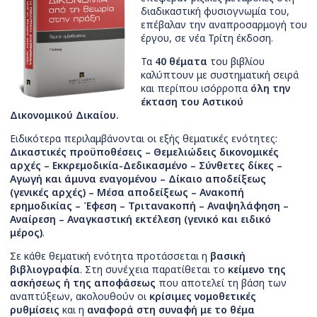
διαδικαστική φυσιογνωμία του,
επέβαλαν την αναπροσαρμογή του
έργου, σε νέα Τρίτη έκδοση.
Τα
40 θέματα
του βιβλίου
καλύπτουν με συστηματική σειρά
και περίπου ισόρροπα
όλη την
έκταση του Αστικού
Δικονομικού Δικαίου.
Ειδικότερα περιλαμβάνονται οι εξής θεματικές ενότητες:
Δικαστικές προϋποθέσεις – Θεμελιώδεις δικονομικές
αρχές – Εκκρεμοδικία-Δεδικασμένο – Σύνθετες δίκες –
Αγωγή και άμυνα εναγομένου – Δίκαιο αποδείξεως
(γενικές αρχές) – Μέσα αποδείξεως – Ανακοπή
ερημοδικίας – Έφεση – Τριτανακοπή – Αναψηλάφηση –
Αναίρεση – Αναγκαστική εκτέλεση (γενικό και ειδικό
μέρος)
.
Σε κάθε θεματική ενότητα προτάσσεται η
βασική
βιβλιογραφία
. Στη συνέχεια παρατίθεται το
κείμενο της
ασκήσεως ή της αποφάσεως
που αποτελεί τη βάση των
αναπτύξεων, ακολουθούν οι
κρίσιμες νομοθετικές
ρυθμίσεις
και η
αναφορά στη συναφή με το θέμα