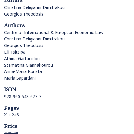
Editors
Christina Deligianni-Dimitrakou
Georgios Theodosis
Authors
Centre of International & European Economic Law
Christina Deligianni-Dimitrakou
Georgios Theodosis
Elli Tsitsipa
Athina Gaϊtanidou
Stamatina Giannakourou
Anna-Maria Konsta
Maria Sapardani
ISBN
978-960-648-677-7
Pages
Χ + 246
Price
€ 25.00