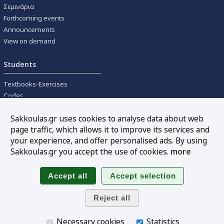
Σεμινάρια
Forthcoming events
Announcements
View on demand
Students
Textbooks-Exercises
Codes
University textbooks
Sakkoulas.gr uses cookies to analyse data about web
page traffic, which allows it to improve its services and
Tools
your experience, and offer personalised ads. By using
Online interest calculation
Sakkoulas.gr you accept the use of cookies.
more
Newsletter
Sitemap
Follow us
Necessary cookies
Statistics