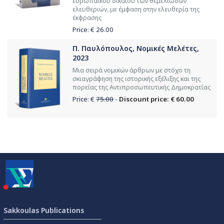
ευρωπαϊκού δικαίου των θεμελιωδών
ελευθεριών, με έμφαση στην ελευθερία της
έκφρασης
Price: €
26.00
Π. Παυλόπουλος, Νομικές Μελέτες,
2023
Μια σειρά νομικών άρθρων με στόχο τη
σκιαγράφηση της ιστορικής εξέλιξης και της
πορείας της Αντιπροσωπευτικής Δημοκρατίας
Price: €
75.00
-
Discount price: € 60.00
Sakkoulas Publications