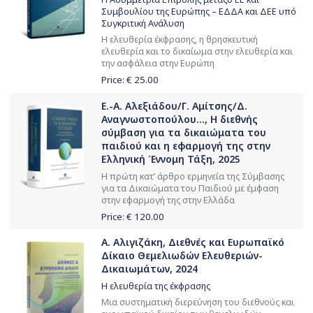
Συμβουλίου της Ευρώπης – ΕΔΔΑ και ΔΕΕ υπό
Συγκριτική Ανάλυση
Η ελευθερία έκφρασης, η θρησκευτική
ελευθερία και το δικαίωμα στην ελευθερία και
την ασφάλεια στην Ευρώπη
Price: €
25.00
Ε.-Α. Αλεξιάδου/Γ. Αμίτσης/Δ.
Αναγνωστοπούλου..., Η διεθνής
σύμβαση για τα δικαιώματα του
παιδιού και η εφαρμογή της στην
Ελληνική Έννομη Τάξη, 2025
Η πρώτη κατ’ άρθρο ερμηνεία της Σύμβασης
για τα Δικαιώματα του Παιδιού με έμφαση
στην εφαρμογή της στην Ελλάδα
Price: €
120.00
Α. Αλιγιζάκη, Διεθνές και Ευρωπαϊκό
Δίκαιο Θεμελιωδών Ελευθεριών-
Δικαιωμάτων, 2024
Η ελευθερία της έκφρασης
Μια συστηματική διερεύνηση του διεθνούς και