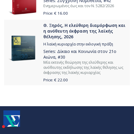
Series:
Σύγχρονη Νομοθεσία
, #42
Ενημερωμένος έως και τον Ν. 5282/2026
Price: €
16.00
Θ. Ξηρός, H ελεύθερη διαµόρφωση και
η ανόθευτη έκφραση της λαϊκής
θέλησης, 2026
H λαϊκή κυριαρχία στην εκλογική πράξη
Series:
Δίκαιο και Κοινωνία στον 21ο
Αιώνα
, #30
Μία εκτενής θεώρηση της ελεύθερης και
ανόθευτης εκδήλωσης της λαϊκής θέλησης ως
έκφρασης της λαϊκής κυριαρχίας
Price: €
22.00