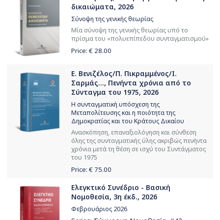
δικαιώματα, 2026
Σύνοψη της γενικής θεωρίας
Μία σύνοψη της γενικής θεωρίας υπό το
πρίσμα του «πολυεπίπεδου συνταγματισμού»
Price: €
28.00
Ε. Βενιζέλος/Π. Πικραμμένος/Ι.
Σαρμάς..., Πενήντα χρόνια από το
Σύνταγμα του 1975, 2026
Η συνταγματική υπόσχεση της
Μεταπολίτευσης και η ποιότητα της
Δημοκρατίας και του Κράτους Δικαίου
Ανασκόπηση, επαναξιολόγηση και σύνθεση
όλης της συνταγματικής ύλης ακριβώς πενήντα
χρόνια μετά τη θέση σε ισχύ του Συντάγματος
του 1975
Price: €
75.00
Ελεγκτικό Συνέδριο - Βασική
Νομοθεσία, 3η έκδ., 2026
Φεβρουάριος 2026