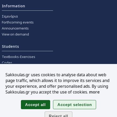
Information
Σεμινάρια
Forthcoming events
Announcements
View on demand
Students
Textbooks-Exercises
Codes
University textbooks
Sakkoulas.gr uses cookies to analyse data about web
page traffic, which allows it to improve its services and
Tools
your experience, and offer personalised ads. By using
Online interest calculation
Sakkoulas.gr you accept the use of cookies.
more
Newsletter
Sitemap
Follow us