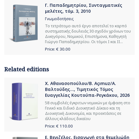
Γ. Παπαδημητρίου, Συνταγματικές
μελέτες, τόμ. 3, 2010
Γνωμοδοτήσεις
Το τετράτομο αυτό έργο αποτελεί το καρπό
συστηματικής δουλειάς 30 σχεδόν χρόνων του
Δικηγόρου, Νομικού, Επιστήμονα, Καθηγητή
Γιώργο Παπαδημητρίου. Οι τόμοι Ι και ΙΙ...
Price: €
30.00
Related editions
Χ. Αθανασοπούλου/B. Açımuz/Α.
Βαλτούδης..., Τιμητικός Τόμος
Ευαγγελίας Κουτούπα-Ρεγκάκου, 2026
58 συμβολές έγκριτων νομικών με έμφαση στο
Γενικό και Ειδικό Διοικητικό Δίκαιο και τη
Διοικητική Δικονομία, και προεκτάσεις σε
άλλους κλάδους δικαίου
Price: €
110.00
Ε. Βενιζέλος, Εισαγωγή στα θεμελιώδη