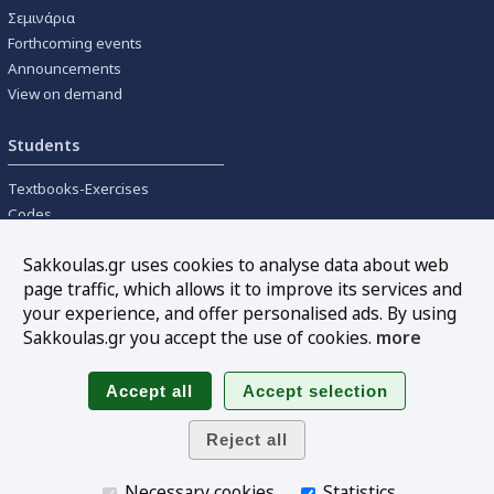
Σεμινάρια
Forthcoming events
Announcements
View on demand
Students
Textbooks-Exercises
Codes
University textbooks
Sakkoulas.gr uses cookies to analyse data about web
page traffic, which allows it to improve its services and
Tools
your experience, and offer personalised ads. By using
Online interest calculation
Sakkoulas.gr you accept the use of cookies.
more
Newsletter
Sitemap
Follow us
Necessary cookies
Statistics