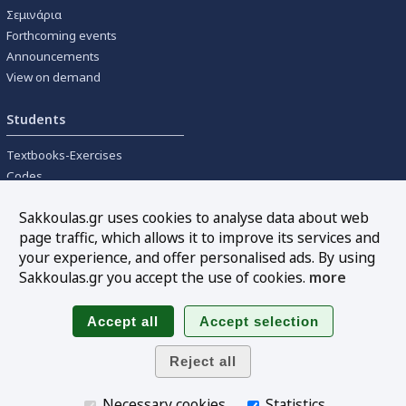
Σεμινάρια
Forthcoming events
Announcements
View on demand
Students
Textbooks-Exercises
Codes
University textbooks
Sakkoulas.gr uses cookies to analyse data about web
page traffic, which allows it to improve its services and
Tools
your experience, and offer personalised ads. By using
Online interest calculation
Sakkoulas.gr you accept the use of cookies.
more
Newsletter
Sitemap
Follow us
Necessary cookies
Statistics