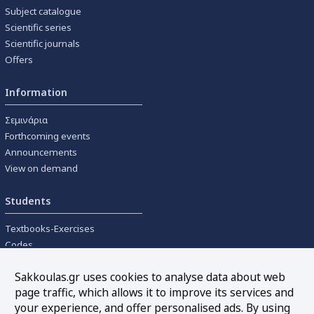
Subject catalogue
Scientific series
Scientific journals
Offers
Information
Σεμινάρια
Forthcoming events
Announcements
View on demand
Students
Textbooks-Exercises
Codes
University textbooks
Sakkoulas.gr uses cookies to analyse data about web
page traffic, which allows it to improve its services and
Tools
your experience, and offer personalised ads. By using