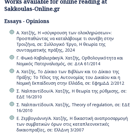
Works available for online reading at
Sakkoulas-Online.gr
Essays - Opinions
Α. Χατζής, Η «σύγκρουση των ολοκληρώσεων»:
Προσπαθώντας να καταλάβουμε τι συνέβη στην
Τροιζήνα, σε: Συλλογικό Έργο, Η θεωρία της
συνταγματικής πράξης, 2024
Γ. Φωκά-Καβαλιεράκη/Α. Χατζής, Ορθολογικότητα και
Νομικός Πατερναλισμός, σε: ΔτΑ 61/2014
Α. Χατζής, Το Δίκαιο των Βιβλίων και το Δίκαιο της
Πράξης: Το Τέλος της Αυτονομίας του Δικαίου και η
Νομική Εκπαίδευση στην Ελλάδα, σε: ΕφημΔΔ 2/2012
Σ. Ναλπαντίδου/Α. Χατζής, Η θεωρία της ρύθμισης, σε:
ΕΔΕ 16/2010
Σ. Ναλπαντίδου/Α. Χατζής, Theory of regulation, σε: ΕΔΕ
16/2010
Ε. Ζερβογιάννη/Α. Χατζής, H δικαστική αναπροσαρμογή
των συμβατικών όρων στις καταπλεονεκτικές
δικαιοπραξίες, σε: ΕλλΔνη 3/2007