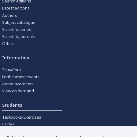
Search editions
Latest editions
Authors
Subject catalogue
Scientific series
Scientific journals
Offers
Information
Σεμινάρια
Forthcoming events
Announcements
View on demand
Students
Textbooks-Exercises
Codes
University textbooks