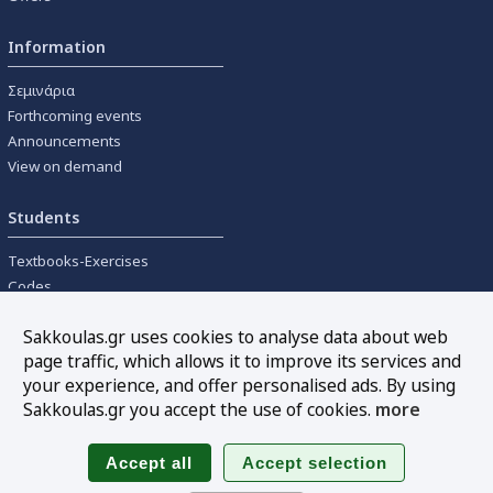
Information
Σεμινάρια
Forthcoming events
Announcements
View on demand
Students
Textbooks-Exercises
Codes
University textbooks
Sakkoulas.gr uses cookies to analyse data about web
page traffic, which allows it to improve its services and
Tools
your experience, and offer personalised ads. By using
Online interest calculation
Sakkoulas.gr you accept the use of cookies.
more
Newsletter
Sitemap