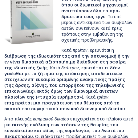
όπου οι διωκτικοί μηχανισμοί
αναπτύσσουν όλο το προ-
δραστικό τους έργο
. Τα επί
μέρους αντικείμενα των συμβολών
αυτών συντείνουν κατά τρεις
τρόπους στην εμβάθυνση της
σχετικής προβληματικής.
Κατά
πρώτον
, ερευνάται η
διάβρωση της ιδιωτικότητας από την αστυνομική ή την
εν γένει δικαστικά αξιοποιήσιμη διείσδυση στη σφαίρα
της ιδιωτικής ζωής
. Κατά
δεύτερον
,
ερωτάται τι δέον
γενέσθαι με το ζήτημα της απόκτησης αποδεικτικών
στοιχείων επ’ ευκαιρία ορισμένης ανακριτικής πράξης
(της άρσης, αίφνης, του απορρήτου της τηλεφωνικής
επικοινωνίας), εκτός όμως των δικονομικά ανεκτών
πλαισίων της («τυχαία ευρήματα»)
. Κατά
τρίτον
,
επιχειρείται μια πραγμάτευση του θέματος από τη
σκοπιά του συγκριτικού ποινικού δικονομικού δικαίου
.
Από πλευράς
κυπριακού δικαίου
επιχειρείται στο πλαίσιο αυτό
μια
εκτενής ανάλυση των στάσεων της θεωρίας του
κοινοδικαίου και ιδίως της νομολογίας του Ανωτάτου
Δικαστηρίου
. Οι ειδικότερες προβληματικές των συμβολών