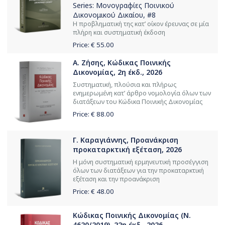
Series:
Μονογραφίες Ποινικού
Δικονομικού Δικαίου
, #8
Η προβληματική της κατ’ οίκον έρευνας σε μία
πλήρη και συστηματική έκδοση
Price: €
55.00
Α. Ζήσης, Κώδικας Ποινικής
Δικονομίας, 2η έκδ., 2026
Συστηματική, πλούσια και πλήρως
ενημερωμένη κατ’ άρθρο νομολογία όλων των
διατάξεων του Κώδικα Ποινικής Δικονομίας
Price: €
88.00
Γ. Καραγιάννης, Προανάκριση
προκαταρκτική εξέταση, 2026
Η μόνη συστηματική ερμηνευτική προσέγγιση
όλων των διατάξεων για την προκαταρκτική
εξέταση και την προανάκριση
Price: €
48.00
Κώδικας Ποινικής Δικονομίας (Ν.
4620/2019), 22η έκδ., 2026