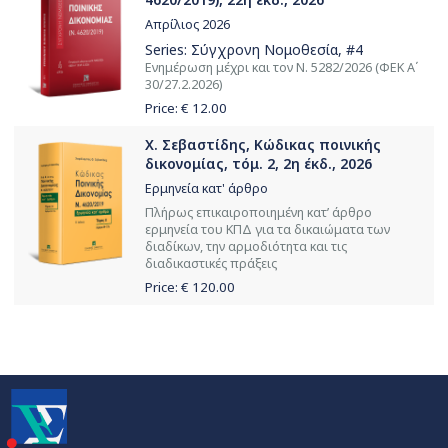
Απρίλιος 2026
Series:
Σύγχρονη Νομοθεσία
, #4
Ενημέρωση μέχρι και τον Ν. 5282/2026 (ΦΕΚ Α΄
30/27.2.2026)
Price: €
12.00
Χ. Σεβαστίδης, Κώδικας ποινικής
δικονομίας, τόμ. 2, 2η έκδ., 2026
Ερμηνεία κατ' άρθρο
Πλήρως επικαιροποιημένη κατ’ άρθρο
ερμηνεία του ΚΠΔ για τα δικαιώματα των
διαδίκων, την αρμοδιότητα και τις
διαδικαστικές πράξεις
Price: €
120.00