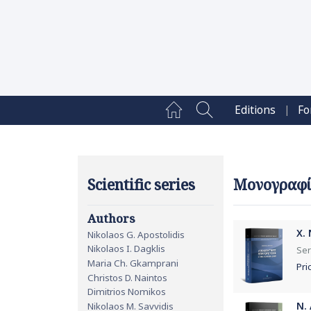
|
Editions
Fo
Scientific series
Μονογραφίε
Authors
Χ.
Nikolaos G. Apostolidis
Nikolaos I. Dagklis
Ser
Maria Ch. Gkamprani
Pri
Christos D. Naintos
Dimitrios Nomikos
Ν.
Nikolaos M. Savvidis