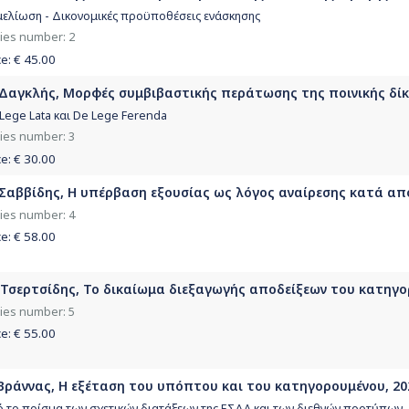
ελίωση - Δικονομικές προϋποθέσεις ενάσκησης
ies number: 2
ce: €
45.00
 Δαγκλής, Μορφές συμβιβαστικής περάτωσης της ποινικής δίκ
Lege Lata και De Lege Ferenda
ies number: 3
ce: €
30.00
 Σαββίδης, Η υπέρβαση εξουσίας ως λόγος αναίρεσης κατά απο
ies number: 4
ce: €
58.00
 Τσερτσίδης, Το δικαίωμα διεξαγωγής αποδείξεων του κατηγο
ies number: 5
ce: €
55.00
 Βράννας, H εξέταση του υπόπτου και του κατηγορουμένου, 20
 το πρίσμα των σχετικών διατάξεων της ΕΣΔΑ και των διεθνών προτύπων