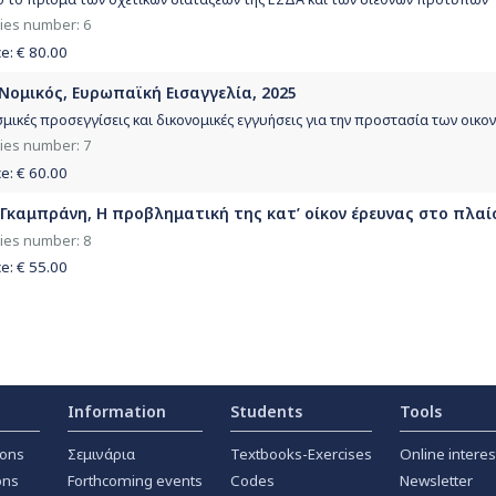
ies number: 6
ce: €
80.00
 Νομικός, Ευρωπαϊκή Εισαγγελία, 2025
μικές προσεγγίσεις και δικονομικές εγγυήσεις για την προστασία των οικ
ies number: 7
ce: €
60.00
 Γκαμπράνη, Η προβληματική της κατ’ οίκον έρευνας στο πλαίσ
ies number: 8
ce: €
55.00
Information
Students
Tools
ions
Σεμινάρια
Textbooks-Exercises
Online interes
ons
Forthcoming events
Codes
Newsletter