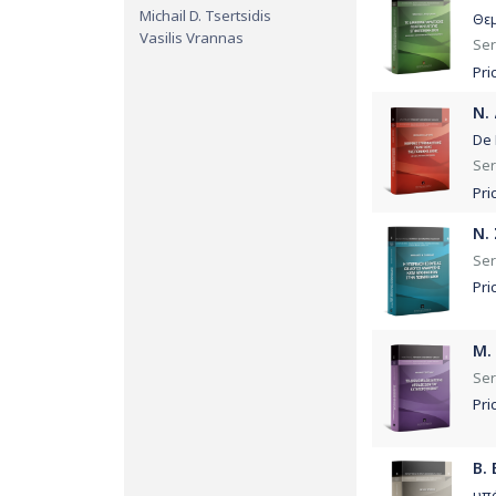
Michail D. Tsertsidis
Θεμ
Vasilis Vrannas
Ser
Pri
Ν.
De 
Ser
Pri
Ν.
Ser
Pri
Μ.
Ser
Pri
Β.
υπό