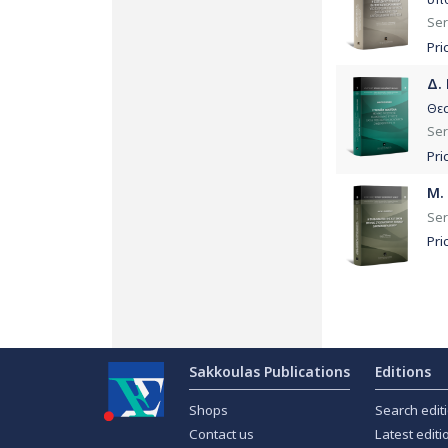
Ser
Pri
Δ.
Θεσ
Ser
Pri
Μ.
Ser
Pri
Sakkoulas Publications
Editions
Shops
Search edit
Contact us
Latest editi