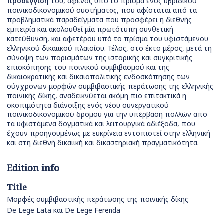
προσέγγισή
του, αφενός υπό το πρίσμα ενός υβριδικού
ποινικοδικονομικού συστήματος, που αφίσταται από τα
προβληματικά παραδείγματα που προσφέρει η διεθνής
εμπειρία και ακολουθεί μία πρωτότυπη συνθετική
κατεύθυνση, και αφετέρου υπό το πρίσμα του υφιστάμενου
ελληνικού δικαιικού πλαισίου. Τέλος, στο έκτο μέρος, μετά τη
σύνοψη των πορισμάτων της ιστορικής και συγκριτικής
επισκόπησης του ποινικού συμβιβασμού και της
δικαιοκρατικής και δικαιοπολιτικής ενδοσκόπησης των
σύγχρονων μορφών συμβιβαστικής περάτωσης της ελληνικής
ποινικής δίκης, αναδεικνύεται ακόμη πιο επιτακτικά η
σκοπιμότητα διάνοιξης ενός νέου συνεργατικού
ποινικοδικονομικού δρόμου για την υπέρβαση πολλών από
τα υφιστάμενα δογματικά και λειτουργικά αδιέξοδα, που
έχουν προηγουμένως με ευκρίνεια εντοπιστεί στην ελληνική
και στη διεθνή δικαιική και δικαστηριακή πραγματικότητα.
Edition info
Title
Μορφές συμβιβαστικής περάτωσης της ποινικής δίκης
De Lege Lata και De Lege Ferenda