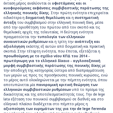
έκταση μέρος αναλύονται οι
υφιστάμενες και οι
κυοφορούμενες εκφάνσεις συμβιβαστικής περάτωσης της
ελληνικής ποινικής δίκης
. Στην πρώτη ενότητα επιχειρείται
ειδικότερα η
δογματική θεμελίωση
και η
συστηματική
ένταξη
του συμβιβασμού στην ελληνική ποινική δίκη, μέσα
από την οριοθέτηση του πρώτου από τον σκοπό και τις
θεμελιακές αρχές της τελευταίας. Η δεύτερη ενότητα
πραγματεύεται την
τυπολογία των ελληνικών
συναινετικών ρυθμίσεων
και η τρίτη την
ανάπτυξη και
αξιολόγηση
εκάστης εξ αυτών από δογματική και πρακτική
σκοπιά. Στην τέταρτη ενότητα, που έπεται, εξετάζεται η
προωθούμενη με το σχέδιο νέου ΚΠΔ του 2014 -
πρωτόγνωρη για το ελληνικό δίκαιο - αγγλοσαξονική
μορφή συμβιβαστικής περάτωσης της ποινικής δίκης
με
την αποδοχή της κατηγορίας ύστερα από διαπραγμάτευση
των μερών ως προς τις προσήκουσες ποινικές κυρώσεις, ενώ
το μέρος αυτό ολοκληρώνεται με την πέμπτη ενότητα, όπου
αποτυπώνεται μία
πανοραμική κριτική θεώρηση των
ελληνικών συμβιβαστικών ρυθμίσεων
υπό το πρίσμα της
δικαιότητας και της αποτελεσματικότητάς τους. Την de lege
lata εξέταση του ποινικού συμβιβασμού σε διεθνές και στο
ελληνικό πλαίσιο διαδέχεται στο πέμπτο μέρος η
αξιοποίηση των ευρημάτων της για την de lege ferenda