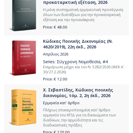
προκαταρκτική εξέταση, 2026
Η μόνη συστηματική ερμηνευτική προσέγγιση
όλων των διατάξεων για την προκαταρκτική
εξέταση και την προανάκριση
Price: €
48.00
Κώδικας Ποινικής Δικονομίας (Ν.
4620/2019), 22η έκδ., 2026
Απρίλιος 2026
Series:
Σύγχρονη Νομοθεσία
, #4
Ενημέρωση μέχρι και τον Ν. 5282/2026 (ΦΕΚ Α΄
30/27.2.2026)
Price: €
12.00
Χ. Σεβαστίδης, Κώδικας ποινικής
δικονομίας, τόμ. 2, 2η έκδ., 2026
Ερμηνεία κατ' άρθρο
Πλήρως επικαιροποιημένη κατ’ άρθρο
ερμηνεία του ΚΠΔ για τα δικαιώματα των
διαδίκων, την αρμοδιότητα και τις
διαδικαστικές πράξεις
Price: €
120.00