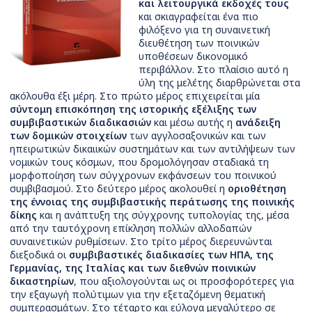
και λειτουργικά εκδοχές τους
και σκιαγραφείται ένα πιο
φιλόξενο για τη συναινετική
διευθέτηση των ποινικών
υποθέσεων δικονομικό
περιβάλλον. Στο πλαίσιο αυτό η
ύλη της μελέτης διαρθρώνεται στα
ακόλουθα έξι μέρη. Στο πρώτο μέρος επιχειρείται μία
σύντομη επισκόπηση της ιστορικής εξέλιξης των
συμβιβαστικών διαδικασιών
και μέσω αυτής η
ανάδειξη
των δομικών στοιχείων
των αγγλοσαξονικών και των
ηπειρωτικών δικαιικών συστημάτων και των αντιλήψεων των
νομικών τους κόσμων, που δρομολόγησαν σταδιακά τη
μορφοποίηση των σύγχρονων εκφάνσεων του ποινικού
συμβιβασμού. Στο δεύτερο μέρος ακολουθεί η
οριοθέτηση
της έννοιας της συμβιβαστικής περάτωσης της ποινικής
δίκης
και η ανάπτυξη της σύγχρονης τυπολογίας της, μέσα
από την ταυτόχρονη επίκληση πολλών αλλοδαπών
συναινετικών ρυθμίσεων. Στο τρίτο μέρος διερευνώνται
διεξοδικά οι
συμβιβαστικές διαδικασίες των ΗΠΑ, της
Γερμανίας, της Ιταλίας και των διεθνών ποινικών
δικαστηρίων
, που αξιολογούνται ως οι προσφορότερες για
την εξαγωγή πολύτιμων για την εξεταζόμενη θεματική
συμπερασμάτων. Στο τέταρτο και εύλογα μεγαλύτερο σε