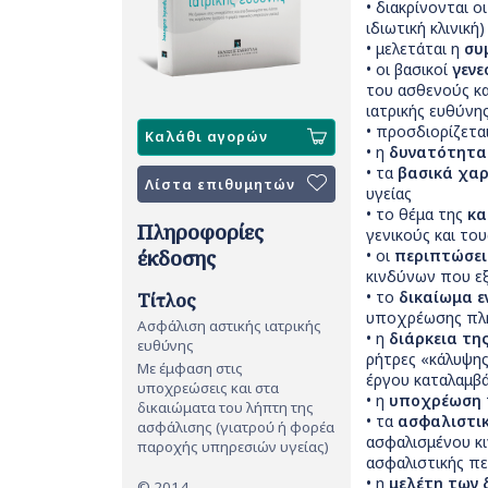
• διακρίνονται 
ιδιωτική κλινική
• μελετάται η
συ
• οι βασικοί
γενε
του ασθενούς κα
ιατρικής ευθύνης
• προσδιορίζετα
Καλάθι αγορών
• η
δυνατότητα 
• τα
βασικά χαρ
Λίστα επιθυμητών
υγείας
• το θέμα της
κα
Πληροφορίες
γενικούς και το
• οι
περιπτώσει
έκδοσης
κινδύνων που ε
• το
δικαίωμα ε
Τίτλος
υποχρέωσης πλη
Ασφάλιση αστικής ιατρικής
• η
διάρκεια τη
ευθύνης
ρήτρες «κάλυψη
Με έμφαση στις
έργου καταλαμβά
υποχρεώσεις και στα
• η
υποχρέωση
δικαιώματα του λήπτη της
• τα
ασφαλιστι
ασφάλισης (γιατρού ή φορέα
ασφαλισμένου κι
παροχής υπηρεσιών υγείας)
ασφαλιστικής π
• η
μελέτη των 
© 2014