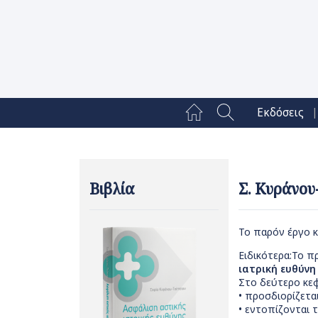
|
Εκδόσεις
Βιβλία
Σ. Κυράνου
Το παρόν έργο κ
Ειδικότερα:Το π
ιατρική ευθύνη
Στο δεύτερο κεφ
• προσδιορίζετα
• εντοπίζονται 