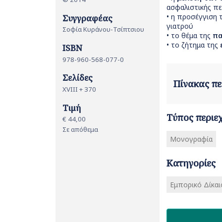
ασφαλιστικής πε
• η προσέγγιση 
Συγγραφέας
γιατρού
Σοφία Κυράνου-Τσίπτσιου
• το θέμα της
πα
• το ζήτημα της
ISBN
978-960-568-077-0
Σελίδες
Πίνακας π
XVIII + 370
Τιμή
Τύπος περιε
€ 44,00
Σε απόθεμα
Μονογραφία
Κατηγορίες
Εμπορικό Δίκαι