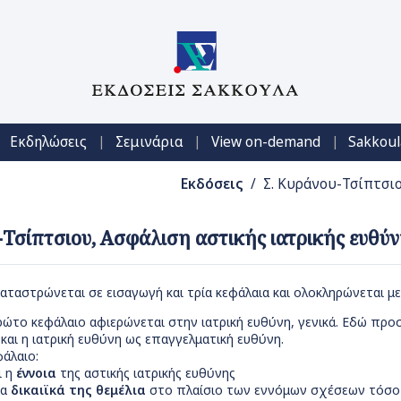
|
|
|
Εκδηλώσεις
Σεμινάρια
View on-demand
Sakkoul
Εκδόσεις
/ Σ. Κυράνου-Τσίπτσιο
-Τσίπτσιου, Ασφάλιση αστικής ιατρικής ευθύν
αταστρώνεται σε εισαγωγή και τρία κεφάλαια και ολοκληρώνεται με
ρώτο κεφάλαιο αφιερώνεται στην ιατρική ευθύνη, γενικά. Εδώ προ
και η ιατρική ευθύνη ως επαγγελματική ευθύνη.
άλαιο:
ι η
έννοια
της αστικής ιατρικής ευθύνης
τα
δικαιϊκά της θεμέλια
στο πλαίσιο των εννόμων σχέσεων τόσο τ