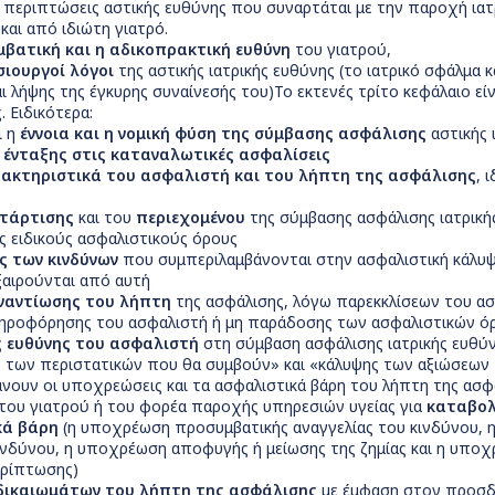
οι περιπτώσεις αστικής ευθύνης που συναρτάται με την παροχή ι
) και από ιδιώτη γιατρό.
μβατική και η αδικοπρακτική ευθύνη
του γιατρού,
σιουργοί λόγοι
της αστικής ιατρικής ευθύνης (το ιατρικό σφάλμ
ι λήψης της έγκυρης συναίνεσής του)Το εκτενές τρίτο κεφάλαιο εί
. Ειδικότερα:
ι η
έννοια και η νομική φύση της σύμβασης ασφάλισης
αστικής 
ένταξης στις καταναλωτικές ασφαλίσεις
ακτηριστικά του ασφαλιστή και του λήπτη της ασφάλισης
, 
τάρτισης
και του
περιεχομένου
της σύμβασης ασφάλισης ιατρική
υς ειδικούς ασφαλιστικούς όρους
ς των κινδύνων
που συμπεριλαμβάνονται στην ασφαλιστική κάλυψη
ξαιρούνται από αυτή
ναντίωσης του λήπτη
της ασφάλισης, λόγω παρεκκλίσεων του ασ
ροφόρησης του ασφαλιστή ή μη παράδοσης των ασφαλιστικών ό
ς ευθύνης του ασφαλιστή
στη σύμβαση ασφάλισης ιατρικής ευθύνη
ς των περιστατικών που θα συμβούν» και «κάλυψης των αξιώσεων
νουν οι υποχρεώσεις και τα ασφαλιστικά βάρη του λήπτη της ασφά
του γιατρού ή του φορέα παροχής υπηρεσιών υγείας για
καταβολ
κά βάρη
(η υποχρέωση προσυμβατικής αναγγελίας του κινδύνου, 
νδύνου, η υποχρέωση αποφυγής ή μείωσης της ζημίας και η υποχ
ερίπτωσης)
δικαιωμάτων του λήπτη της ασφάλισης
με έμφαση στον προσδι