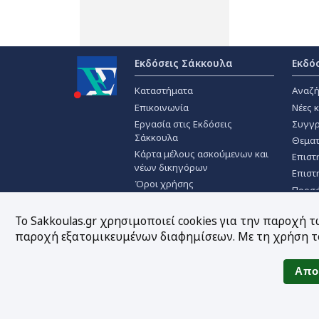
Εκδόσεις Σάκκουλα
Εκδό
Καταστήματα
Αναζή
Επικοινωνία
Νέες 
Εργασία στις Εκδόσεις
Συγγρ
Σάκκουλα
Θεματ
Κάρτα μέλους ασκούμενων και
Επιστ
νέων δικηγόρων
Επιστ
Όροι χρήσης
Προσ
Πολιτική απορρήτου
Χρήση Cookies
Το Sakkoulas.gr χρησιμοποιεί cookies για την παροχή 
παροχή εξατομικευμένων διαφημίσεων. Με τη χρήση το