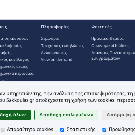
σεις
Πληροφορίες
Φοιτητές
τηση εκδόσεων
Σεμινάρια
Πρακτικά Θέματα
κυκλοφορίες
Τρέχουσες εκδηλώσεις
Οικονομικοί Κώδικες
αφείς
Ανακοινώσεις
Διανομές Πανεπιστημι
Συγγραμμάτων
ικός κατάλογος
View on demand
ημονικές σειρές
ημονικά περιοδικά
φορές
των υπηρεσιών της, την ανάλυση της επισκεψιμότητας, τη
υ Sakkoulas.gr αποδέχεστε τη χρήση των cookies.
περισσ
Ακολουθήστε μας
Απαραίτητα cookies
Στατιστικής
Προώθηση