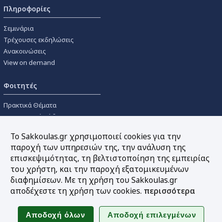
Πληροφορίες
Σεμινάρια
Τρέχουσες εκδηλώσεις
Ανακοινώσεις
View on demand
Φοιτητές
Πρακτικά Θέματα
Οικονομικοί Κώδικες
Διανομές Πανεπιστημιακών
Το Sakkoulas.gr χρησιμοποιεί cookies για την
Συγγραμμάτων
παροχή των υπηρεσιών της, την ανάλυση της
επισκεψιμότητας, τη βελτιστοποίηση της εμπειρίας
Εργαλεία
του χρήστη, και την παροχή εξατομικευμένων
διαφημίσεων. Με τη χρήση του Sakkoulas.gr
Online υπολογισμός τόκων
αποδέχεστε τη χρήση των cookies.
περισσότερα
Υπηρεσία Ηλεκτρονικής
Ενημέρωσης
Sitemap