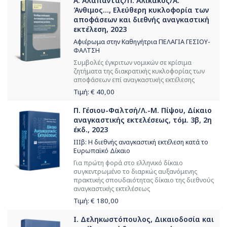
Α. Αλαπάντας/Π. Αλικάκος/Α.
Άνθιμος..., Ελεύθερη κυκλοφορία των
αποφάσεων και διεθνής αναγκαστική
εκτέλεση, 2023
Αφιέρωμα στην Καθηγήτρια ΠΕΛΑΓΙΑ ΓΕΣΙΟΥ-
ΦΑΛΤΣΗ
Συμβολές έγκριτων νομικών σε κρίσιμα
ζητήματα της διακρατικής κυκλοφορίας των
αποφάσεων επί αναγκαστικής εκτέλεσης
Τιμή: €
40,00
Π. Γέσιου-Φαλτσή/Λ.-Μ. Πίψου, Δίκαιο
αναγκαστικής εκτελέσεως, τόμ. 3β, 2η
έκδ., 2023
ΙΙΙβ: Η διεθνής αναγκαστική εκτέλεση κατά το
Ευρωπαϊκό Δίκαιο
Για πρώτη φορά στο ελληνικό δίκαιο
συγκεντρωμένο το διαρκώς αυξανόμενης
πρακτικής σπουδαιότητας δίκαιο της διεθνούς
αναγκαστικής εκτελέσεως
Τιμή: €
180,00
Ι. Δεληκωστόπουλος, Δικαιοδοσία και