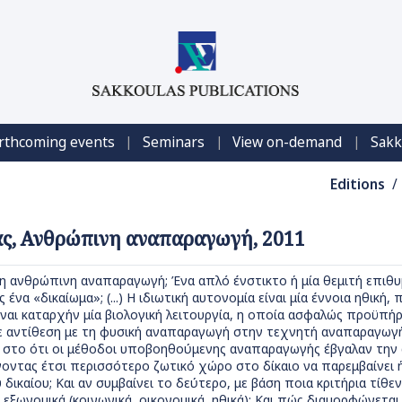
|
|
|
rthcoming events
Seminars
View on-demand
Sakk
Editions
/
ας, Ανθρώπινη αναπαραγωγή, 2011
ι η ανθρώπινη αναπαραγωγή; Ένα απλό ένστικτο ή μία θεμιτή επιθυμ
 ένα «δικαίωμα»; (...) Η ιδιωτική αυτονομία είναι μία έννοια ηθική,
αι καταρχήν μία βιολογική λειτουργία, η οποία ασφαλώς προϋπήρξε τ
σε αντίθεση με τη φυσική αναπαραγωγή στην τεχνητή αναπαραγωγή 
ε στο ότι οι μέθοδοι υποβοηθούμενης αναπαραγωγής έβγαλαν την
ντας έτσι περισσότερο ζωτικό χώρο στο δίκαιο να παρεμβαίνει ή
δικαίου; Και αν συμβαίνει το δεύτερο, με βάση ποια κριτήρια τίθε
με εξωνομικά (κοινωνικά, οικονομικά, ηθικά); Και πώς διαμορφώνετ