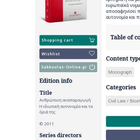
ευρωπαϊκά νομικ
αποσαφηνίσει π
αυτονομία και π
Table of 
Shopping cart
Wishlist
Content typ
Sakkoulas-Online.gr
Monograph
Edition info
Categories
Title
Ανθρώπινη αναπαραγωγή
Civil Law / Bio
Η ιδιωτική αυτονομία και τα
όριά της
© 2011
Series directors