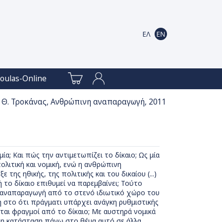
oulas-Online
 Θ. Τροκάνας, Ανθρώπινη αναπαραγωγή, 2011
ία; Και πώς την αντιμετωπίζει το δίκαιο; Ως μία
 πολιτική και νομική, ενώ η ανθρώπινη
ης ηθικής, της πολιτικής και του δικαίου (...)
το δίκαιο επιθυμεί να παρεμβαίνει; Τούτο
 αναπαραγωγή από το στενό ιδιωτικό χώρο του
 στο ότι πράγματι υπάρχει ανάγκη ρυθμιστικής
νται φραγμοί από το δίκαιο; Με αυστηρά νομικά
αι η κατάσταση πάνω στο θέμα αυτό σε άλλα