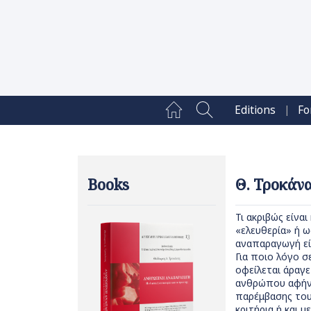
|
Editions
Fo
Books
Θ. Τροκάν
Τι ακριβώς είνα
«ελευθερία» ή ως
αναπαραγωγή είν
Για ποιο λόγο 
οφείλεται άραγ
ανθρώπου αφήνο
παρέμβασης του 
κριτήρια ή και 