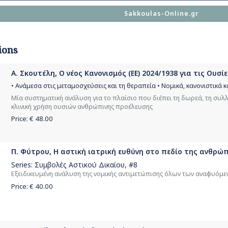
Sakkoulas-Online.gr
ions
Α. Σκουτέλη, Ο νέος Κανονισμός (ΕΕ) 2024/1938 για τις Ουσ
• Ανάμεσα στις μεταμοσχεύσεις και τη θεραπεία • Νομικά, κανονιστικά 
Μία συστηματική ανάλυση για το πλαίσιο που διέπει τη δωρεά, τη συλλ
κλινική χρήση ουσιών ανθρώπινης προέλευσης
Price: €
48.00
Π. Φύτρου, Η αστική ιατρική ευθύνη στο πεδίο της ανθρώ
Series:
Συμβολές Αστικού Δικαίου
, #8
Εξειδικευμένη ανάλυση της νομικής αντιμετώπισης όλων των αναφυόμ
Price: €
40.00