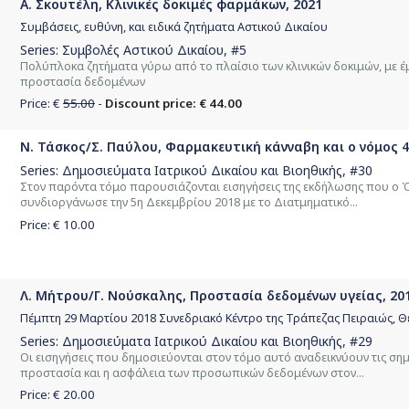
Α. Σκουτέλη, Κλινικές δοκιμές φαρμάκων, 2021
Συμβάσεις, ευθύνη, και ειδικά ζητήματα Αστικού Δικαίου
Series:
Συμβολές Αστικού Δικαίου
, #5
Πολύπλοκα ζητήματα γύρω από το πλαίσιο των κλινικών δοκιμών, με έμφ
προστασία δεδομένων
Price: €
55.00
-
Discount price: € 44.00
Ν. Τάσκος/Σ. Παύλου, Φαρμακευτική κάνναβη και ο νόμος 4
Series:
Δημοσιεύματα Ιατρικού Δικαίου και Βιοηθικής
, #30
Στον παρόντα τόμο παρουσιάζονται εισηγήσεις της εκδήλωσης που ο Ό
συνδιοργάνωσε την 5η Δεκεμβρίου 2018 με το Διατμηματικό...
Price: €
10.00
Λ. Μήτρου/Γ. Νούσκαλης, Προστασία δεδομένων υγείας, 20
Πέμπτη 29 Μαρτίου 2018 Συνεδριακό Κέντρο της Τράπεζας Πειραιώς, 
Series:
Δημοσιεύματα Ιατρικού Δικαίου και Βιοηθικής
, #29
Οι εισηγήσεις που δημοσιεύονται στον τόμο αυτό αναδεικνύουν τις ση
προστασία και η ασφάλεια των προσωπικών δεδομένων στον...
Price: €
20.00