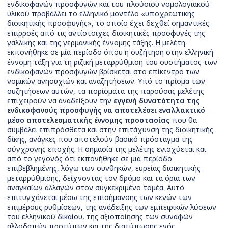
ενδικοφανών προσφυγών και του πλούσιου νομολογιακού
υλικού προβάλλει το ελληνικό μοντέλο «υποχρεωτικής
διοικητικής προσφυγής», το οποίο έχει δεχθεί σημαντικές
επιρροές από τις αντίστοιχες διοικητικές προσφυγές της
γαλλικής και της γερμανικής έννομης τάξης. Η μελέτη
εκπονήθηκε σε μία περίοδο όπου η συζήτηση στην ελληνική
έννομη τάξη για τη ριζική μεταρρύθμιση του συστήματος των
ενδικοφανών προσφυγών βρίσκεται στο επίκεντρο των
νομικών ανησυχιών και αναζητήσεων. Υπό το πρίσμα των
συζητήσεων αυτών, τα πορίσματα της παρούσας μελέτης
επιχειρούν να αναδείξουν την
εγγενή δυνατότητα της
ενδικοφανούς προσφυγής να αποτελέσει εναλλακτικό
μέσο αποτελεσματικής έννομης προστασίας
που θα
συμβάλει επιπρόσθετα και στην επιτάχυνση της διοικητικής
δίκης, ανάγκες που αποτελούν βασικό πρόσταγμα της
σύγχρονης εποχής. Η σημασία της μελέτης ενισχύεται και
από το γεγονός ότι εκπονήθηκε σε μια περίοδο
επιβεβλημένης, λόγω των συνθηκών, ευρείας διοικητικής
μεταρρύθμισης, δείχνοντας τον δρόμο και τα όρια των
αναγκαίων αλλαγών στον συγκεκριμένο τομέα. Αυτό
επιτυγχάνεται μέσω της επισήμανσης των κενών των
επιμέρους ρυθμίσεων, της ανάδειξης των εμπειρικών λύσεων
του ελληνικού δικαίου, της αξιοποίησης των συναφών
αλλοδαπών προτύπων και της διατύπωσης ενός