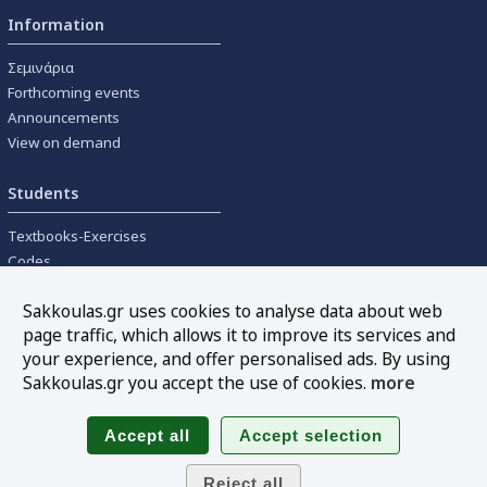
Information
Σεμινάρια
Forthcoming events
Announcements
View on demand
Students
Textbooks-Exercises
Codes
University textbooks
Sakkoulas.gr uses cookies to analyse data about web
page traffic, which allows it to improve its services and
Tools
your experience, and offer personalised ads. By using
Online interest calculation
Sakkoulas.gr you accept the use of cookies.
more
Newsletter
Sitemap
Follow us