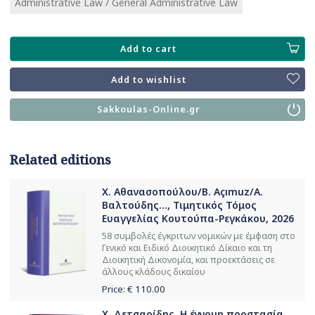
Administrative Law / General Administrative Law
Add to cart
Add to wishlist
Sakkoulas-Online.gr
Related editions
Χ. Αθανασοπούλου/B. Açımuz/Α.
Βαλτούδης..., Τιμητικός Τόμος
Ευαγγελίας Κουτούπα-Ρεγκάκου, 2026
58 συμβολές έγκριτων νομικών με έμφαση στο
Γενικό και Ειδικό Διοικητικό Δίκαιο και τη
Διοικητική Δικονομία, και προεκτάσεις σε
άλλους κλάδους δικαίου
Price: €
110.00
Χ. Δετσαρίδης, Η έννομη προστασία