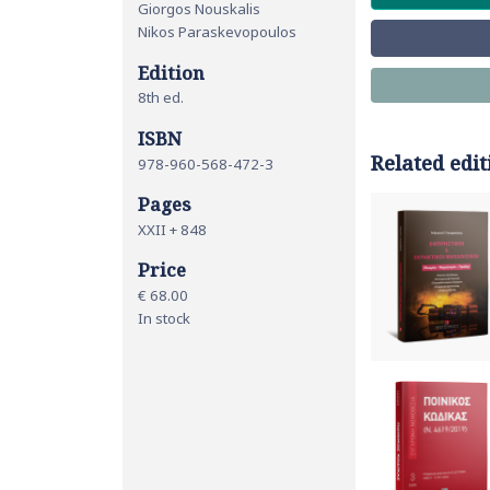
Giorgos Nouskalis
Nikos Paraskevopoulos
Edition
8th ed.
ISBN
Related edit
978-960-568-472-3
Pages
XXII + 848
Price
€ 68.00
In stock