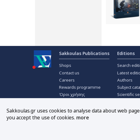
Sakkoulas Publications
Editions
Shops
Search edit
Contact us
Latest editi
Careers
Authors
Rewards programme
Subject cat
Όροι χρήσης
Scientific se
Privacy policy
Scientific j
About Cookies
Offers
Sakkoulas.gr uses cookies to analyse data about web page t
you accept the use of cookies.
more