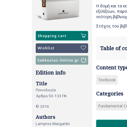
Η δομή και τα κ
εξελίξεων, παρ
νεότερη βιβλιογ
Στόχος του βιβλ
Shopping cart
Table of 
Wishlist
Sakkoulas-Online.gr
Content typ
Edition info
Textbook
Title
Ποινολογία
Categories
Άρθρα 50-133 ΠΚ
Fundamental Cr
© 2016
Authors
Lampros Margaritis