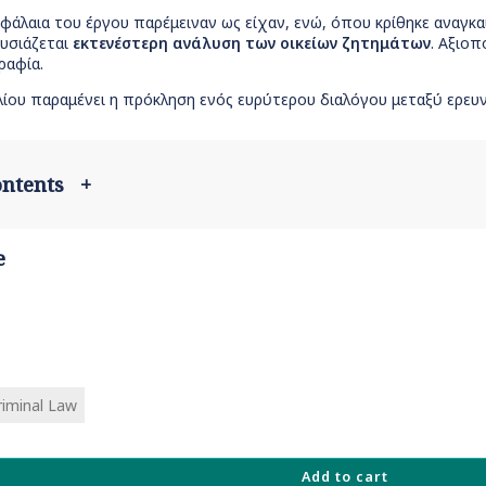
εφάλαια του έργου παρέμειναν ως είχαν, ενώ, όπου κρίθηκε αναγ
ουσιάζεται
εκτενέστερη ανάλυση των οικείων ζητημάτων
. Αξιοπ
ραφία.
ίου παραμένει η πρόκληση ενός ευρύτερου διαλόγου μεταξύ ερευν
contents
+
e
iminal Law
Add to cart