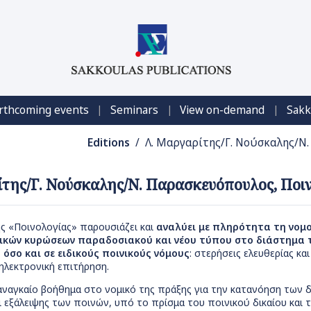
|
|
|
rthcoming events
Seminars
View on-demand
Sakk
Editions
/ Λ. Μαργαρίτης/Γ. Νούσκαλης/Ν. 
της/Γ. Νούσκαλης/Ν. Παρασκευόπουλος, Ποινο
ς «Ποινολογίας» παρουσιάζει και
αναλύει με πληρότητα τη νομ
ικών κυρώσεων παραδοσιακού και νέου τύπου στο διάστημα τ
 όσο και σε ειδικούς ποινικούς νόμους
: στερήσεις ελευθερίας κα
ηλεκτρονική επιτήρηση.
αναγκαίο βοήθημα στο νομικό της πράξης για την κατανόηση των
 εξάλειψης των ποινών, υπό το πρίσμα του ποινικού δικαίου και τ