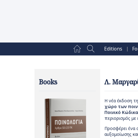
|
Editions
Fo
Books
Λ. Μαργαρί
Η νέα έκδοση τη
χώρο των ποιν
Ποινικό Κώδικα
περιορισμός με 
Προσφέρει ένα 
αυξομοίωσης και