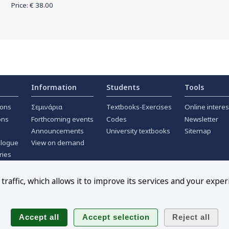
Price: €
38.00
Information
Students
Tools
ions
Σεμινάρια
Textbooks-Exercises
Online interes
ons
Forthcoming events
Codes
Newsletter
Announcements
University textbooks
Sitemap
alogue
View on demand
ries
ournals
raffic, which allows it to improve its services and your exper
Follow us